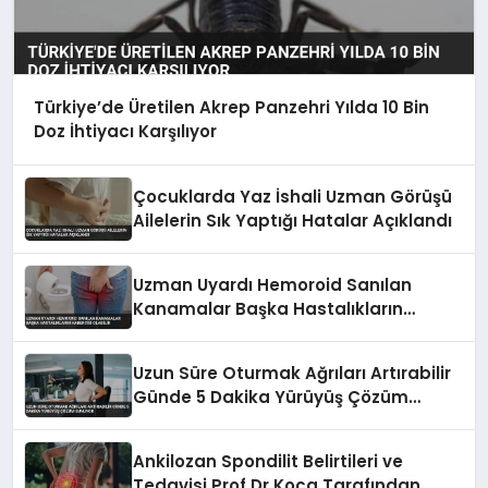
Türkiye’de Üretilen Akrep Panzehri Yılda 10 Bin
Doz İhtiyacı Karşılıyor
Çocuklarda Yaz İshali Uzman Görüşü
Ailelerin Sık Yaptığı Hatalar Açıklandı
Uzman Uyardı Hemoroid Sanılan
Kanamalar Başka Hastalıkların
Habercisi Olabilir
Uzun Süre Oturmak Ağrıları Artırabilir
Günde 5 Dakika Yürüyüş Çözüm
Sunuyor
Ankilozan Spondilit Belirtileri ve
Tedavisi Prof Dr Koca Tarafından