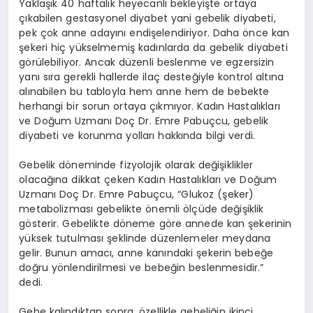
Yaklaşık 40 haftalık heyecanlı bekleyişte ortaya
çıkabilen gestasyonel diyabet yani gebelik diyabeti,
pek çok anne adayını endişelendiriyor. Daha önce kan
şekeri hiç yükselmemiş kadınlarda da gebelik diyabeti
görülebiliyor. Ancak düzenli beslenme ve egzersizin
yanı sıra gerekli hallerde ilaç desteğiyle kontrol altına
alınabilen bu tabloyla hem anne hem de bebekte
herhangi bir sorun ortaya çıkmıyor. Kadın Hastalıkları
ve Doğum Uzmanı Doç Dr. Emre Pabuçcu, gebelik
diyabeti ve korunma yolları hakkında bilgi verdi.
Gebelik döneminde fizyolojik olarak değişiklikler
olacağına dikkat çeken Kadın Hastalıkları ve Doğum
Uzmanı Doç Dr. Emre Pabuçcu, “Glukoz (şeker)
metabolizması gebelikte önemli ölçüde değişiklik
gösterir. Gebelikte döneme göre annede kan şekerinin
yüksek tutulması şeklinde düzenlemeler meydana
gelir. Bunun amacı, anne kanındaki şekerin bebeğe
doğru yönlendirilmesi ve bebeğin beslenmesidir.”
dedi.
Gebe kalındıktan sonra, özellikle gebeliğin ikinci