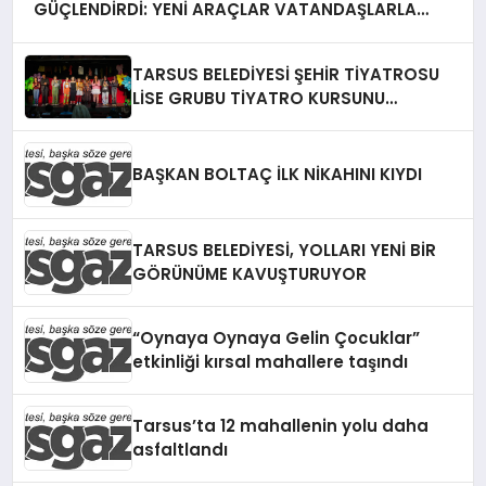
GÜÇLENDİRDİ: YENİ ARAÇLAR VATANDAŞLARLA
BULUŞTU
TARSUS BELEDİYESİ ŞEHİR TİYATROSU
LİSE GRUBU TİYATRO KURSUNU
“KUMKURDU” OYUNUYLA TAMAMLADI
BAŞKAN BOLTAÇ İLK NİKAHINI KIYDI
TARSUS BELEDİYESİ, YOLLARI YENİ BİR
GÖRÜNÜME KAVUŞTURUYOR
“Oynaya Oynaya Gelin Çocuklar”
etkinliği kırsal mahallere taşındı
Tarsus’ta 12 mahallenin yolu daha
asfaltlandı