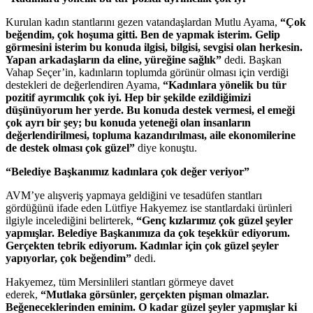
Kurulan kadın stantlarını gezen vatandaşlardan Mutlu Ayama,
“Çok
beğendim, çok hoşuma gitti. Ben de yapmak isterim. Gelip
görmesini isterim bu konuda ilgisi, bilgisi, sevgisi olan herkesin.
Yapan arkadaşların da eline, yüreğine sağlık”
dedi. Başkan
Vahap Seçer’in, kadınların toplumda görünür olması için verdiği
destekleri de değerlendiren Ayama,
“Kadınlara yönelik bu tür
pozitif ayrımcılık çok iyi. Hep bir şekilde ezildiğimizi
düşünüyorum her yerde. Bu konuda destek vermesi, el emeği
çok ayrı bir şey; bu konuda yeteneği olan insanların
değerlendirilmesi, topluma kazandırılması, aile ekonomilerine
de destek olması çok güzel”
diye konuştu.
“Belediye Başkanımız kadınlara çok değer veriyor”
AVM’ye alışveriş yapmaya geldiğini ve tesadüfen stantları
gördüğünü ifade eden Lütfiye Hakyemez ise stantlardaki ürünleri
ilgiyle incelediğini belirterek,
“Genç kızlarımız çok güzel şeyler
yapmışlar. Belediye Başkanımıza da çok teşekkür ediyorum.
Gerçekten tebrik ediyorum. Kadınlar için çok güzel şeyler
yapıyorlar, çok beğendim”
dedi.
Hakyemez, tüm Mersinlileri stantları görmeye davet
ederek,
“Mutlaka görsünler, gerçekten pişman olmazlar.
Beğeneceklerinden eminim. O kadar güzel şeyler yapmışlar ki