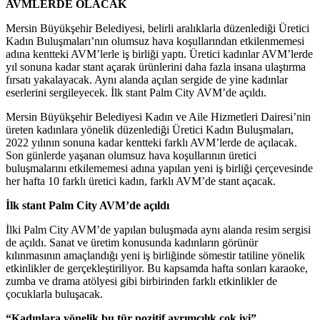
AVMLERDE OLACAK
Mersin Büyükşehir Belediyesi, belirli aralıklarla düzenlediği Üretici
Kadın Buluşmaları’nın olumsuz hava koşullarından etkilenmemesi
adına kentteki AVM’lerle iş birliği yaptı. Üretici kadınlar AVM’lerde
yıl sonuna kadar stant açarak ürünlerini daha fazla insana ulaştırma
fırsatı yakalayacak. Aynı alanda açılan sergide de yine kadınlar
eserlerini sergileyecek. İlk stant Palm City AVM’de açıldı.
Mersin Büyükşehir Belediyesi Kadın ve Aile Hizmetleri Dairesi’nin
üreten kadınlara yönelik düzenlediği Üretici Kadın Buluşmaları,
2022 yılının sonuna kadar kentteki farklı AVM’lerde de açılacak.
Son günlerde yaşanan olumsuz hava koşullarının üretici
buluşmalarını etkilememesi adına yapılan yeni iş birliği çerçevesinde
her hafta 10 farklı üretici kadın, farklı AVM’de stant açacak.
İlk stant Palm City AVM’de açıldı
İlki Palm City AVM’de yapılan buluşmada aynı alanda resim sergisi
de açıldı. Sanat ve üretim konusunda kadınların görünür
kılınmasının amaçlandığı yeni iş birliğinde sömestir tatiline yönelik
etkinlikler de gerçekleştiriliyor. Bu kapsamda hafta sonları karaoke,
zumba ve drama atölyesi gibi birbirinden farklı etkinlikler de
çocuklarla buluşacak.
“Kadınlara yönelik bu tür pozitif ayrımcılık çok iyi”