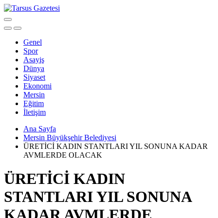
Genel
Spor
Asayiş
Dünya
Siyaset
Ekonomi
Mersin
Eğitim
İletişim
Ana Sayfa
Mersin Büyükşehir Belediyesi
ÜRETİCİ KADIN STANTLARI YIL SONUNA KADAR
AVMLERDE OLACAK
ÜRETİCİ KADIN
STANTLARI YIL SONUNA
KADAR AVMLERDE