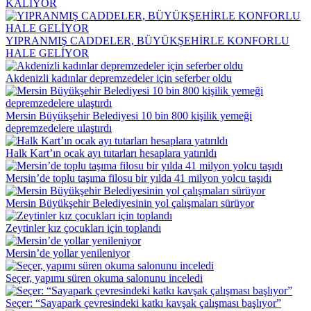
KALIYOR
YIPRANMIŞ CADDELER, BÜYÜKŞEHİRLE KONFORLU
HALE GELİYOR
Akdenizli kadınlar depremzedeler için seferber oldu
Mersin Büyükşehir Belediyesi 10 bin 800 kişilik yemeği
depremzedelere ulaştırdı
Halk Kart’ın ocak ayı tutarları hesaplara yatırıldı
Mersin’de toplu taşıma filosu bir yılda 41 milyon yolcu taşıdı
Mersin Büyükşehir Belediyesinin yol çalışmaları sürüyor
Zeytinler kız çocukları için toplandı
Mersin’de yollar yenileniyor
Seçer, yapımı süren okuma salonunu inceledi
Seçer: “Sayapark çevresindeki katkı kavşak çalışması başlıyor”