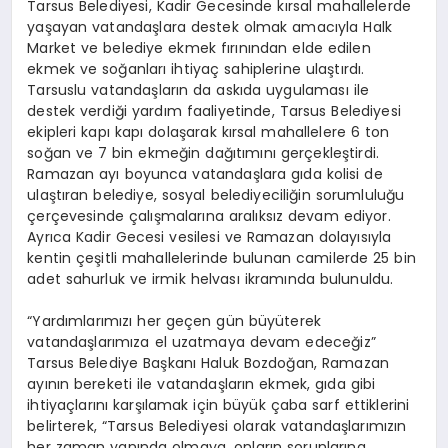
Tarsus Belediyesi, Kadir Gecesinde kırsal mahallelerde
yaşayan vatandaşlara destek olmak amacıyla Halk
Market ve belediye ekmek fırınından elde edilen
ekmek ve soğanları ihtiyaç sahiplerine ulaştırdı.
Tarsuslu vatandaşların da askıda uygulaması ile
destek verdiği yardım faaliyetinde, Tarsus Belediyesi
ekipleri kapı kapı dolaşarak kırsal mahallelere 6 ton
soğan ve 7 bin ekmeğin dağıtımını gerçekleştirdi.
Ramazan ayı boyunca vatandaşlara gıda kolisi de
ulaştıran belediye, sosyal belediyeciliğin sorumluluğu
çerçevesinde çalışmalarına aralıksız devam ediyor.
Ayrıca Kadir Gecesi vesilesi ve Ramazan dolayısıyla
kentin çeşitli mahallelerinde bulunan camilerde 25 bin
adet sahurluk ve irmik helvası ikramında bulunuldu.
“Yardımlarımızı her geçen gün büyüterek
vatandaşlarımıza el uzatmaya devam edeceğiz”
Tarsus Belediye Başkanı Haluk Bozdoğan, Ramazan
ayının bereketi ile vatandaşların ekmek, gıda gibi
ihtiyaçlarını karşılamak için büyük çaba sarf ettiklerini
belirterek, “Tarsus Belediyesi olarak vatandaşlarımızın
her zaman yanında olmaya, onların sorunlarına,