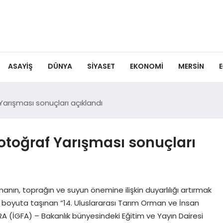
ASAYIŞ
DÜNYA
SIYASET
EKONOMI
MERSIN
E
arışması sonuçları açıklandı
otoğraf Yarışması sonuçları
nın, toprağın ve suyun önemine ilişkin duyarlılığı artırmak
ı boyuta taşınan “14. Uluslararası Tarım Orman ve İnsan
RA (İGFA) – Bakanlık bünyesindeki Eğitim ve Yayın Dairesi