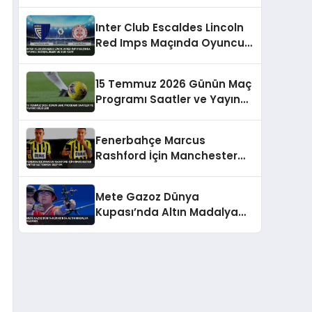
Ceza Alabilir
Inter Club Escaldes Lincoln
Red Imps Maçında Oyuncu
Değişiklikleri ve Sarı Kart
15 Temmuz 2026 Günün Maç
Programı Saatler ve Yayıncı
Bilgileri
Fenerbahçe Marcus
Rashford İçin Manchester
United İle Temasa Geçiyor
Mete Gazoz Dünya
Kupası’nda Altın Madalya
Kazandı