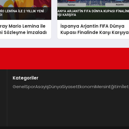
ay Mario Lemina ile
İspanya Arjantin FIFA Dünya
Yeni Sözleşme İmzaladı
Kupası Finalinde Karşı Karşıya
Kategoriler
Genel
Spor
Asayiş
Dünya
Siyaset
Ekonomi
Mersin
Eğitim
İle