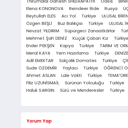
Thirumalai Ganesh SHEERAPATHİ Oasis Birleşik
Elena KONONOVA Reindeer Ride Rusya Ü
Beytullah ELES Acı Yol Türkiye ULUSAL BİRİ
Özgen BEŞLİ Buz Balıkçısı Türkiye ULUSAL İK
Nevzat YILDIRIM Süpürgeci Zanaatkârlar T
Mehmet Şah DENİZ Küçük Çoban Kız Türkiy
Ender PEKŞEN Kapya Türkiye TARIM VE ORMA
Meral KAYA Yem Hazırlama Türkiye DENİZB
Adil EMEKTAR Salçalık Domates Türkiye ÇİF
Sude ÖZDEMİR Yaylacı Türkiye ÖĞRENCİ Ö
Ahmet ASLAN Lale Vakti Türkiye TEMA”ÜRETİM
Filiz UZUNİSMAİL Sürünün Yolculuğu Türkiy
Haluk SARGIN Sürü ve Menderesler Türkiye 
Yorum Yap