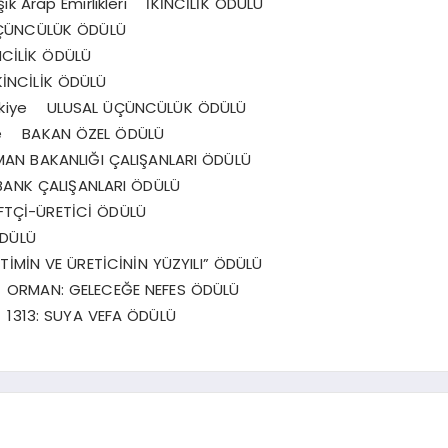
 Arap Emirlikleri İKİNCİLİK ÖDÜLÜ
ÇÜNCÜLÜK ÖDÜLÜ
NCİLİK ÖDÜLÜ
İNCİLİK ÖDÜLÜ
ürkiye ULUSAL ÜÇÜNCÜLÜK ÖDÜLÜ
e BAKAN ÖZEL ÖDÜLÜ
N BAKANLIĞI ÇALIŞANLARI ÖDÜLÜ
ANK ÇALIŞANLARI ÖDÜLÜ
TÇİ-ÜRETİCİ ÖDÜLÜ
DÜLÜ
İN VE ÜRETİCİNİN YÜZYILI” ÖDÜLÜ
e ORMAN: GELECEĞE NEFES ÖDÜLÜ
1313: SUYA VEFA ÖDÜLÜ