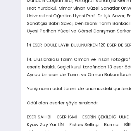
Muhabiri Coşkun Aral, Fotoğraf Sanatçısı Mehm
Fırat Yurdakul, Mimar Sinan Güzel Sanatlar Ünive
Üniversitesi Öğretim Üyesi Prof. Dr. Işık Seze
Sanatçısı Sabri Savcı, DenizBank Tarım Bankacı
Üyesi Perihan Yücel ve Görsel Danışman Serkan 
14 ESER ÖDÜLE LAYIK BULUNURKEN 120 ESER DE SE
14. Uluslararası Tarım Orman ve İnsan Fotoğraf 
eserle katıldı. Seçici kurul tarafından 13 eser ö
Ayrıca bir eser de Tarım ve Orman Bakanı İbrah
Yarışmanın ödül töreni de önümüzdeki günlerde
Ödül alan eserler şöyle sıralandı:
ESER SAHİBİ ESER İSMİ ESERİN ÇEKİLDİĞİ ÜL
Kyaw Zay Yar LİN Fishes Selling Burma BİR