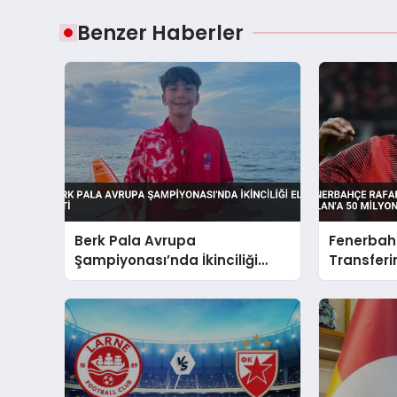
Benzer Haberler
Berk Pala Avrupa
Fenerbah
Şampiyonası’nda İkinciliği
Transferin
Elde Etti
50 Milyon 