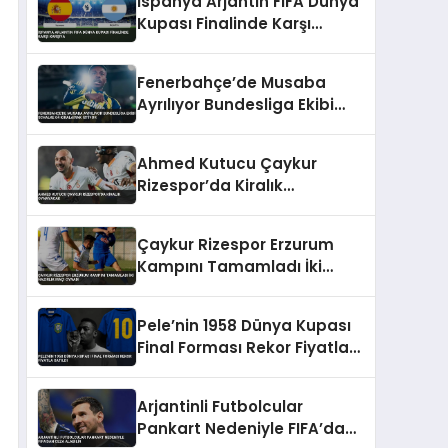
İspanya Arjantin FIFA Dünya
Kupası Finalinde Karşı
Karşıya
Fenerbahçe’de Musaba
Ayrılıyor Bundesliga Ekibi
Schalke 04 Kiralamak İstiyor
Ahmed Kutucu Çaykur
Rizespor’da Kiralık
Oynayacak
Çaykur Rizespor Erzurum
Kampını Tamamladı İki
Hazırlık Maçı Oynadı
Pele’nin 1958 Dünya Kupası
Final Forması Rekor Fiyatla
Satıldı
Arjantinli Futbolcular
Pankart Nedeniyle FIFA’dan