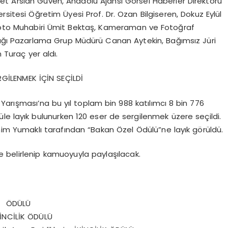
et Arslan Güven, Anadolu Ajansı Görsel Haberler Direktörü
rsitesi Öğretim Üyesi Prof. Dr. Ozan Bilgiseren, Dokuz Eylül
r, Foto Muhabiri Ümit Bektaş, Kameraman ve Fotoğraf
lığı Pazarlama Grup Müdürü Canan Aytekin, Bağımsız Jüri
Turaç yer aldı.
RGİLENMEK İÇİN SEÇİLDİ
Yarışması’na bu yıl toplam bin 988 katılımcı 8 bin 776
düle layık bulunurken 120 eser de sergilenmek üzere seçildi.
im Yumaklı tarafından “Bakan Özel Ödülü”ne layık görüldü.
 belirlenip kamuoyuyla paylaşılacak.
KE ÖDÜLÜ
İNCİLİK ÖDÜLÜ