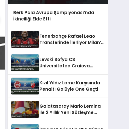
Berk Pala Avrupa Şampiyonası’nda
İkinciliği Elde Etti
Fenerbahçe Rafael Leao
Transferinde İlerliyor Milan’a
50 Milyon Euro Teklif Edildi
Levski Sofya CS
Universitatea Craiova
Karşılaşmasında İlk Yarıda
Goller Geldi
Kızıl Yıldız Larne Karşısında
Penaltı Golüyle Öne Geçti
Galatasaray Mario Lemina
ile 2 Yıllık Yeni Sözleşme
İmzaladı