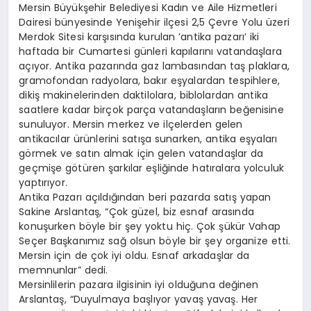
Mersin Büyükşehir Belediyesi Kadın ve Aile Hizmetleri
Dairesi bünyesinde Yenişehir ilçesi 2,5 Çevre Yolu üzeri
Merdok Sitesi karşısında kurulan ’antika pazarı’ iki
haftada bir Cumartesi günleri kapılarını vatandaşlara
açıyor. Antika pazarında gaz lambasından taş plaklara,
gramofondan radyolara, bakır eşyalardan tespihlere,
dikiş makinelerinden daktilolara, biblolardan antika
saatlere kadar birçok parça vatandaşların beğenisine
sunuluyor. Mersin merkez ve ilçelerden gelen
antikacılar ürünlerini satışa sunarken, antika eşyaları
görmek ve satın almak için gelen vatandaşlar da
geçmişe götüren şarkılar eşliğinde hatıralara yolculuk
yaptırıyor.
Antika Pazarı açıldığından beri pazarda satış yapan
Sakine Arslantaş, “Çok güzel, biz esnaf arasında
konuşurken böyle bir şey yoktu hiç. Çok şükür Vahap
Seçer Başkanımız sağ olsun böyle bir şey organize etti.
Mersin için de çok iyi oldu. Esnaf arkadaşlar da
memnunlar” dedi.
Mersinlilerin pazara ilgisinin iyi olduğuna değinen
Arslantaş, “Duyulmaya başlıyor yavaş yavaş. Her