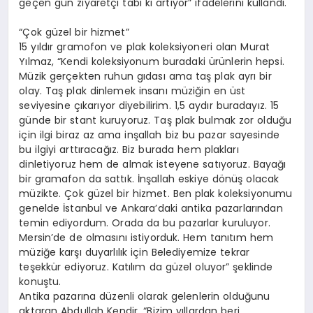
geçen gün ziyaretçi tabi ki artıyor” ifadelerini kullandı.
“Çok güzel bir hizmet”
15 yıldır gramofon ve plak koleksiyoneri olan Murat
Yılmaz, “Kendi koleksiyonum buradaki ürünlerin hepsi.
Müzik gerçekten ruhun gıdası ama taş plak ayrı bir
olay. Taş plak dinlemek insanı müziğin en üst
seviyesine çıkarıyor diyebilirim. 1,5 aydır buradayız. 15
günde bir stant kuruyoruz. Taş plak bulmak zor olduğu
için ilgi biraz az ama inşallah biz bu pazar sayesinde
bu ilgiyi arttıracağız. Biz burada hem plakları
dinletiyoruz hem de almak isteyene satıyoruz. Bayağı
bir gramafon da sattık. İnşallah eskiye dönüş olacak
müzikte. Çok güzel bir hizmet. Ben plak koleksiyonumu
genelde İstanbul ve Ankara’daki antika pazarlarından
temin ediyordum. Orada da bu pazarlar kuruluyor.
Mersin’de de olmasını istiyorduk. Hem tanıtım hem
müziğe karşı duyarlılık için Belediyemize tekrar
teşekkür ediyoruz. Katılım da güzel oluyor” şeklinde
konuştu.
Antika pazarına düzenli olarak gelenlerin olduğunu
aktaran Abdullah Kendir, “Bizim yıllardan beri