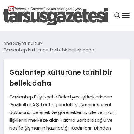
GENEL
Ana Sayfa
Kültür
Gaziantep kültürüne tarihi bir bellek daha
SPOR
ASAYIŞ
Gaziantep kültürüne tarihi bir
bellek daha
DÜNYA
Gaziantep Büyükşehir Belediyesi iştiraklerinden
Gazikültür A.Ş. kentin gündelik yaşamını, sosyal
SIYASET
dokusunu, gelenek ve göreneklerini, aile ve insan
ilişkilerini merkeze alan; Fatma Barbarosoğlu ve
EKONOMI
Nazife Şişman’ın hazırladığı “Kadınların Dilinden