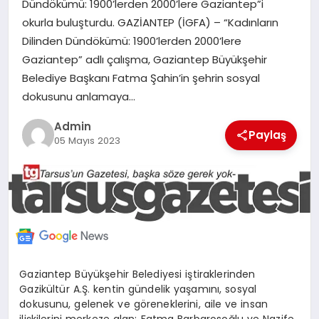
Dündökümü: 1900’lerden 2000’lere Gaziantep”i
MERSIN
okurla buluşturdu. GAZİANTEP (İGFA) – “Kadınların
Dilinden Dündökümü: 1900’lerden 2000’lere
EĞITIM
Gaziantep” adlı çalışma, Gaziantep Büyükşehir
Belediye Başkanı Fatma Şahin’in şehrin sosyal
dokusunu anlamaya…
İLETIŞIM
Admin
Paylaş
05 Mayıs 2023
Gaziantep Büyükşehir Belediyesi iştiraklerinden
Gazikültür A.Ş. kentin gündelik yaşamını, sosyal
dokusunu, gelenek ve göreneklerini, aile ve insan