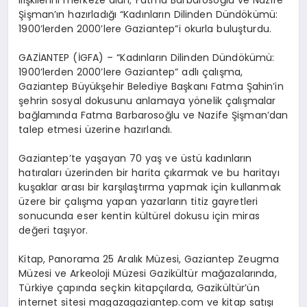
ilişkilerini merkeze alan; Fatma Barbarosoğlu ve Nazife
Şişman’ın hazırladığı “Kadınların Dilinden Dündökümü:
1900’lerden 2000’lere Gaziantep”i okurla buluşturdu.
GAZİANTEP (İGFA) – “Kadınların Dilinden Dündökümü:
1900’lerden 2000’lere Gaziantep” adlı çalışma,
Gaziantep Büyükşehir Belediye Başkanı Fatma Şahin’in
şehrin sosyal dokusunu anlamaya yönelik çalışmalar
bağlamında Fatma Barbarosoğlu ve Nazife Şişman’dan
talep etmesi üzerine hazırlandı.
Gaziantep’te yaşayan 70 yaş ve üstü kadınların
hatıraları üzerinden bir harita çıkarmak ve bu haritayı
kuşaklar arası bir karşılaştırma yapmak için kullanmak
üzere bir çalışma yapan yazarların titiz gayretleri
sonucunda eser kentin kültürel dokusu için miras
değeri taşıyor.
Kitap, Panorama 25 Aralık Müzesi, Gaziantep Zeugma
Müzesi ve Arkeoloji Müzesi Gazikültür mağazalarında,
Türkiye çapında seçkin kitapçılarda, Gazikültür’ün
internet sitesi magazagaziantep.com ve kitap satışı