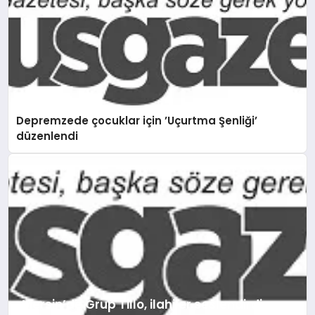
Depremzede çocuklar için ’Uçurtma Şenliği’
düzenlendi
Mersin’de Grup Tillo, ilahiler seslendirdi