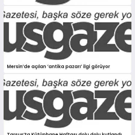
Mersin’de açılan ’antika pazarı’ ilgi görüyor
Tarsus’ta Kütüphane Haftası dolu dolu kutlandı