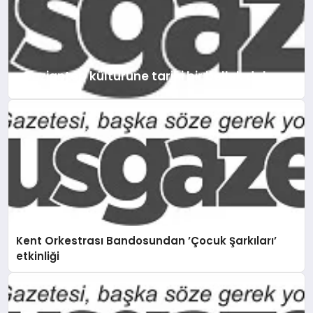
ve Turizm Bakanlığı’nın desteğiyle
birlikte 2024 yılında...
Gaziantep kültürüne tarihi bir bellek daha
Kent Orkestrası Bandosundan ’Çocuk Şarkıları’
etkinliği