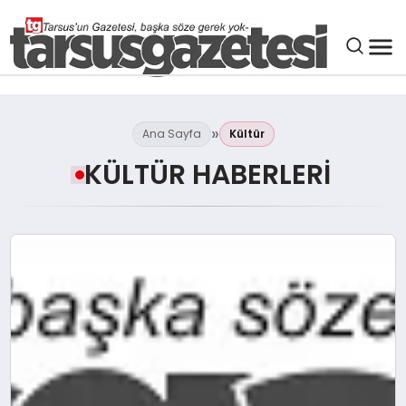
GENEL
Ana Sayfa
Kültür
SPOR
KÜLTÜR HABERLERI
ASAYIŞ
DÜNYA
SIYASET
EKONOMI