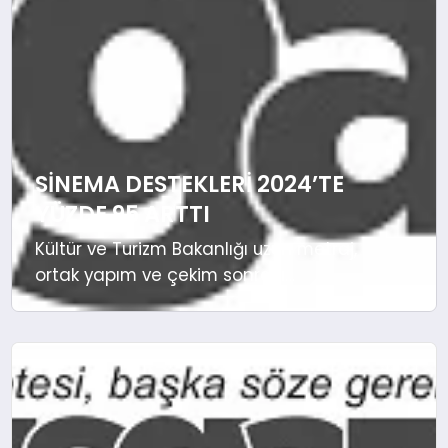
MERSIN
EĞITIM
İLETIŞIM
SINEMA DESTEKLERI 2024’TE
YÜZDE 95 ARTTI
Kültür ve Turizm Bakanlığı uzun metraj,
ortak yapım ve çekim sonrası
türlerindeki 22 projeye toplam 97 milyon
750 bin lira destek sağladı. Kültür ve
Turizm Bakanlığı uzun metraj, ortak
yapım ve çekim sonrası türlerindeki 22
projeye toplam 97 milyon 750 bin lira
destek sağladı. ANKARA (İGFA) – Kültür