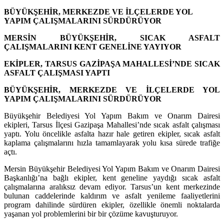
BÜYÜKŞEHİR, MERKEZDE VE İLÇELERDE YOL
YAPIM ÇALIŞMALARINI SÜRDÜRÜYOR
MERSİN BÜYÜKŞEHİR, SICAK ASFALT
ÇALIŞMALARINI KENT GENELİNE YAYIYOR
EKİPLER, TARSUS GAZİPAŞA MAHALLESİ’NDE SICAK
ASFALT ÇALIŞMASI YAPTI
BÜYÜKŞEHİR, MERKEZDE VE İLÇELERDE YOL
YAPIM ÇALIŞMALARINI SÜRDÜRÜYOR
Büyükşehir Belediyesi Yol Yapım Bakım ve Onarım Dairesi
ekipleri, Tarsus İlçesi Gazipaşa Mahallesi’nde sıcak asfalt çalışması
yaptı. Yolu öncelikle asfalta hazır hale getiren ekipler, sıcak asfalt
kaplama çalışmalarını hızla tamamlayarak yolu kısa sürede trafiğe
açtı.
Mersin Büyükşehir Belediyesi Yol Yapım Bakım ve Onarım Dairesi
Başkanlığı’na bağlı ekipler, kent geneline yaydığı sıcak asfalt
çalışmalarına aralıksız devam ediyor. Tarsus’un kent merkezinde
bulunan caddelerinde kaldırım ve asfalt yenileme faaliyetlerini
program dahilinde sürdüren ekipler, özellikle önemli noktalarda
yaşanan yol problemlerini bir bir çözüme kavuşturuyor.