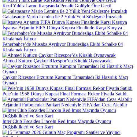
Kızıl Yıldız Larne Karşısında Penaltı Golüyle Öne Geçti
Galatasaray Mario Lemina ile 2 Yıllık Yeni Sözleşme İmzaladı
İspanya Arjantin FIFA Dünya Kupası Finalinde Karşı Karşıya
Fenerbahçe’de Musaba Ayrılıyor Bundesliga Ekibi Schalke 04
Kiralamak İstiyor
Ahmed Kutucu Çaykur Rizespor’da Kiralık Oynayacak
Çaykur Rizespor Erzurum Kampını Tamamladı İki Hazırlık Maçı
Oynadı
Pele’nin 1958 Dünya Kupası Final Forması Rekor Fiyatla Satıldı
Arjantinli Futbolcular Pankart Nedeniyle FIFA’dan Ceza Alabilir
Inter Club Escaldes Lincoln Red Imps Maçında Oyuncu
Değişiklikleri ve Sarı Kart