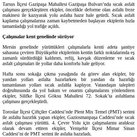
Tarsus İlçesi Gazipaşa Mahallesi Gazipaşa Bulvarı’nda sıcak asfalt
çalışması gerçekleştiren ekipler, öncelikle deforme olan asfaltı freze
makinesi ile kazıyarak yolu asfalta hazır hale getirdi. Sıcak asfalt
kaplama çalışmalarına zaman kaybetmeden başlayan ekiplerin hızla
tamamladığı yol trafiğe açıldı.
Çalışmalar kent genelinde sürüyor
Mersin genelinde yürüttükleri çalışmalarla kenti adeta şantiye
sahasına çeviren Büyükşehir ekiplerinin kentin farklı noktalarında eş
zamanlı sürdürdüğü kaldırım, refüj, kavşak düzenleme ve sıcak
asfalt çalışmaları ile yollar daha konforlu hale geliyor.
Hafta sonu sokağa çıkma yasağında da görev alan ekipler, bir
yandan yolları asfalta hazırlarken bir yandan da hazırlığı
tamamlanan yolları sıcak asfaltla kaplıyor. Vatandaşın talepleri
doğrultusunda da yol bakım ve onarım çalışmalarını yönlendiren
ekipler, Silifke İlçesi Göksu Mahallesi 72. Sokak’ta asfaltlama
çalışması gerçekleştirdi.
Toroslar İlçesi Çiftçiler Caddesi’nde Plent Mix Temel (PMT) serimi
ile asfalta hazırlık yapan ekipler, Gaziosmanpaşa Caddesi’nde sıcak
asfalt çalışması yürüttü. 4. Çevre Yolu için çalışmalarını aralıksız
olarak devam ettiren ekipler, Yenişehir İlçesi Mimar Sinan
Caddesi’ni de PMT serimi ile asfalta hazırladı.