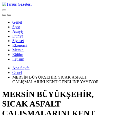
Genel
Spor
Asayiş
Dünya
Siyaset
Ekonomi
Mersin
Eğitim
İletişim
Ana Sayfa
Genel
MERSİN BÜYÜKŞEHİR, SICAK ASFALT
ÇALIŞMALARINI KENT GENELİNE YAYIYOR
MERSİN BÜYÜKŞEHİR,
SICAK ASFALT
ÇALIŞMALARINI KENT