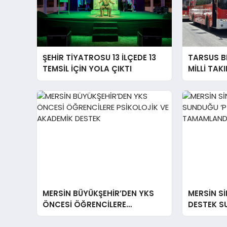
ŞEHİR TİYATROSU 13 İLÇEDE 13
TARSUS B
TEMSİL İÇİN YOLA ÇIKTI
MİLLİ TAK
MERSİN BÜYÜKŞEHİR’DEN YKS
MERSİN Sİ
ÖNCESİ ÖĞRENCİLERE
DESTEK S
PSİKOLOJİK VE AKADEMİK
FİLMİNİN 
DESTEK
TAMAMLA