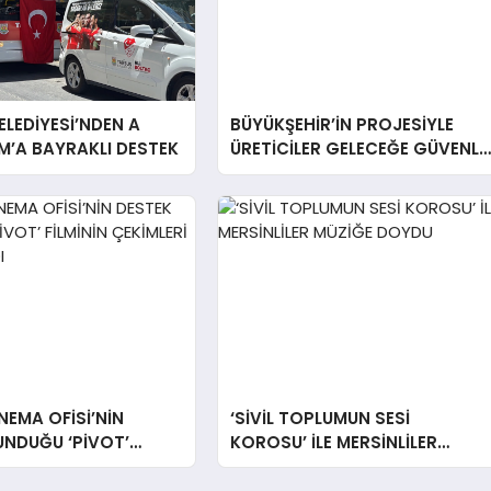
ELEDİYESİ’NDEN A
BÜYÜKŞEHİR’İN PROJESİYLE
IM’A BAYRAKLI DESTEK
ÜRETİCİLER GELECEĞE GÜVENLE
BAKIYOR
NEMA OFİSİ’NİN
‘SİVİL TOPLUMUN SESİ
UNDUĞU ‘PİVOT’
KOROSU’ İLE MERSİNLİLER
ÇEKİMLERİ
MÜZİĞE DOYDU
NDI