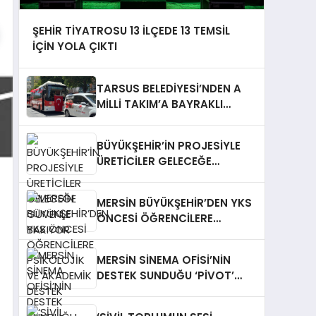
ŞEHİR TİYATROSU 13 İLÇEDE 13 TEMSİL
İÇİN YOLA ÇIKTI
TARSUS BELEDİYESİ’NDEN A
MİLLİ TAKIM’A BAYRAKLI
DESTEK
BÜYÜKŞEHİR’İN PROJESİYLE
ÜRETİCİLER GELECEĞE
GÜVENLE BAKIYOR
MERSİN BÜYÜKŞEHİR’DEN YKS
ÖNCESİ ÖĞRENCİLERE
PSİKOLOJİK VE AKADEMİK
DESTEK
MERSİN SİNEMA OFİSİ’NİN
DESTEK SUNDUĞU ‘PİVOT’
FİLMİNİN ÇEKİMLERİ
TAMAMLANDI