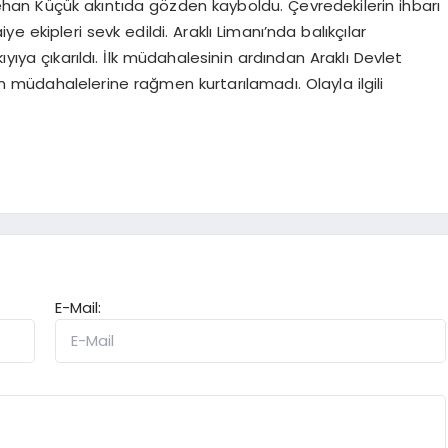
an Küçük akıntıda gözden kayboldu. Çevredekilerin ihbarı
ye ekipleri sevk edildi. Araklı Limanı’nda balıkçılar
yıya çıkarıldı. İlk müdahalesinin ardından Araklı Devlet
m müdahalelerine rağmen kurtarılamadı. Olayla ilgili
E-Mail: