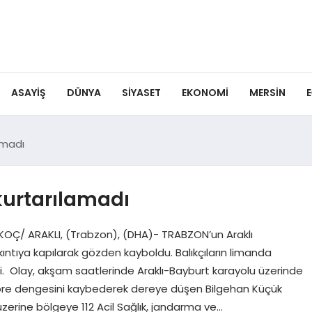
ASAYIŞ
DÜNYA
SIYASET
EKONOMI
MERSIN
E
amadı
kurtarılamadı
KOÇ/ ARAKLI, (Trabzon), (DHA)- TRABZON’un Araklı
ıntıya kapılarak gözden kayboldu. Balıkçıların limanda
i. Olay, akşam saatlerinde Araklı-Bayburt karayolu üzerinde
öre dengesini kaybederek dereye düşen Bilgehan Küçük
zerine bölgeye 112 Acil Sağlık, jandarma ve…