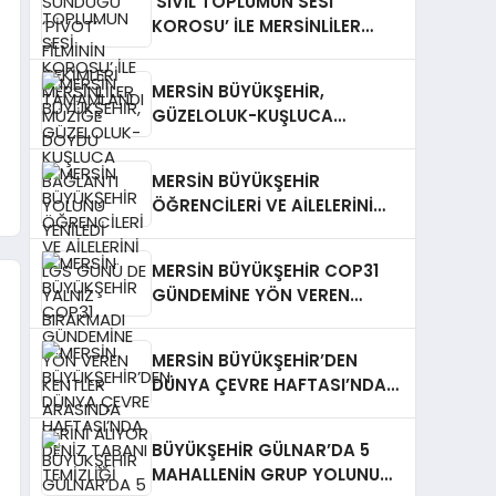
‘SİVİL TOPLUMUN SESİ
KOROSU’ İLE MERSİNLİLER
MÜZİĞE DOYDU
MERSİN BÜYÜKŞEHİR,
GÜZELOLUK-KUŞLUCA
BAĞLANTI YOLUNU YENİLEDİ
MERSİN BÜYÜKŞEHİR
ÖĞRENCİLERİ VE AİLELERİNİ
LGS GÜNÜ DE YALNIZ
BIRAKMADI
MERSİN BÜYÜKŞEHİR COP31
GÜNDEMİNE YÖN VEREN
KENTLER ARASINDA YERİNİ
ALIYOR
MERSİN BÜYÜKŞEHİR’DEN
DÜNYA ÇEVRE HAFTASI’NDA
DENİZ TABANI TEMİZLİĞİ
BÜYÜKŞEHİR GÜLNAR’DA 5
MAHALLENİN GRUP YOLUNU