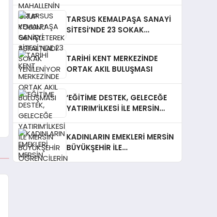
GENİŞLETEREK ASFALTLADI
TARSUS KEMALPAŞA SANAYİ
SİTESİ’NDE 23 SOKAK
YENİLENİYOR
TARİHİ KENT MERKEZİNDE
ORTAK AKIL BULUŞMASI
‘EĞİTİME DESTEK, GELECEĞE
YATIRIM’İLKESİ İLE MERSİN
BÜYÜKŞEHİR ÖĞRENCİLERİN
YANINDA
KADINLARIN EMEKLERİ MERSİN
BÜYÜKŞEHİR İLE
MARKALAŞIYOR