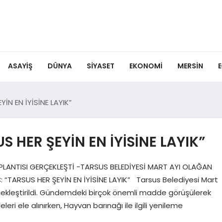
ASAYIŞ
DÜNYA
SIYASET
EKONOMI
MERSIN
E
İN EN İYİSİNE LAYIK”
 HER ŞEYİN EN İYİSİNE LAYIK”
PLANTISI GERÇEKLEŞTİ -TARSUS BELEDİYESİ MART AYI OLAĞAN
“TARSUS HER ŞEYİN EN İYİSİNE LAYIK” Tarsus Belediyesi Mart
rçekleştirildi. Gündemdeki birçok önemli madde görüşülerek
ri ele alınırken, Hayvan barınağı ile ilgili yenileme