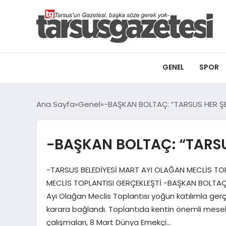
GENEL
SPOR
Ana Sayfa
Genel
-BAŞKAN BOLTAÇ: “TARSUS HER ŞEY
-BAŞKAN BOLTAÇ: “TARSUS
-TARSUS BELEDİYESİ MART AYI OLAĞAN MECLİS TO
MECLİS TOPLANTISI GERÇEKLEŞTİ -BAŞKAN BOLTAÇ: 
Ayı Olağan Meclis Toplantısı yoğun katılımla ge
karara bağlandı. Toplantıda kentin önemli meselele
çalışmaları, 8 Mart Dünya Emekçi…