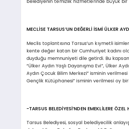
belediyenin temizlik hizmetlerinde büyük bir 
MECLİSE TARSUS’UN DEĞERLİ İSMİ ÜLKER AYD
Meclis toplantısına Tarsus’un kıymetli isimle
kente değer katan bir Cumhuriyet kadını ola
duyduğu memnuniyeti dile getirdi. Bu kapsam
“Ülker Aydın Yaşlı Dayanışma Evi”, Ülker Ayd
Aydın Çocuk Bilim Merkezi” isminin verilmes
Gençlik Kütüphanesi” isminin verilmesi oy birli
-TARSUS BELEDİYESİ’NDEN EMEKLİLERE ÖZEL H
Tarsus Belediyesi, sosyal belediyecilik anlayı