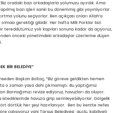
iz oradaki bazı arkadaşlarla yolumuzu ayırdık. Ama
ılmış bazı işleri sanki bu dönemmiş gibi yayınlıyorlar.
şkırtma yolunu seçiyorlar. Ben açıkçası onları Allah’a
ası gerektiği gibidir. Her hafta Milli Parklar bizi
ir tereddütümüz yok kapıları sonuna kadar da açıyoruz,
benden önceki yönetimdeki arkadaşlar üzerlerine düşen
.
EK BİR BELEDİYE”
ahseden Başkan Boltaç, “Biz göreve geldikten hemen
Hatta o zaman yasa dahi çıkmamıştı. Bu yaptığımız
van Barınağımızı revize ediyoruz, havuzları da oluyor.
istediklerinde havuza girip serinleyebiliyorlar. Gölgelik
 Dört dörtlük her şeyi hazırlanıyor. Ben bu kentte nefes
e çalışıyoruz yani Tarsus Belediyesi güçlü, kabiliyeti