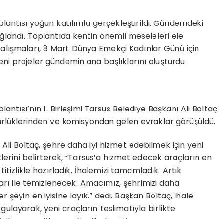
lantısı yoğun katılımla gerçekleştirildi. Gündemdeki
landı. Toplantıda kentin önemli meseleleri ele
e çalışmaları, 8 Mart Dünya Emekçi Kadınlar Günü için
yeni projeler gündemin ana başlıklarını oluşturdu.
antısı’nın 1. Birleşimi Tarsus Belediye Başkanı Ali Boltaç
dürlüklerinden ve komisyondan gelen evraklar görüşüldü.
li Boltaç, şehre daha iyi hizmet edebilmek için yeni
diklerini belirterek, “Tarsus’a hizmet edecek araçların en
itizlikle hazırladık. İhalemizi tamamladık. Artık
arı ile temizlenecek. Amacımız, şehrimizi daha
 şeyin en iyisine layık.” dedi. Başkan Boltaç, ihale
gulayarak, yeni araçların teslimatıyla birlikte