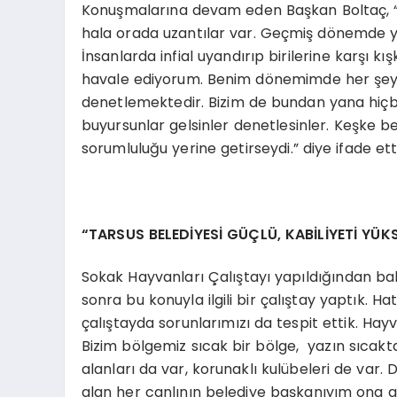
Konuşmalarına devam eden Başkan Boltaç, “B
hala orada uzantılar var. Geçmiş dönemde yap
İnsanlarda infial uyandırıp birilerine karşı kı
havale ediyorum. Benim dönemimde her şey olm
denetlemektedir. Bizim de bundan yana hiçb
buyursunlar gelsinler denetlesinler. Keşke 
sorumluluğu yerine getirseydi.” diye ifade etti
“TARSUS BELEDİYESİ GÜÇLÜ, KABİLİYETİ YÜKS
Sokak Hayvanları Çalıştayı yapıldığından b
sonra bu konuyla ilgili bir çalıştay yaptık. 
çalıştayda sorunlarımızı da tespit ettik. Hay
Bizim bölgemiz sıcak bir bölge, yazın sıcakta 
alanları da var, korunaklı kulübeleri de var.
alan her canlının belediye başkanıyım ona gör