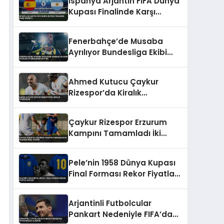
İspanya Arjantin FIFA Dünya
Kupası Finalinde Karşı
Karşıya
Fenerbahçe’de Musaba
Ayrılıyor Bundesliga Ekibi
Schalke 04 Kiralamak İstiyor
Ahmed Kutucu Çaykur
Rizespor’da Kiralık
Oynayacak
Çaykur Rizespor Erzurum
Kampını Tamamladı İki
Hazırlık Maçı Oynadı
Pele’nin 1958 Dünya Kupası
Final Forması Rekor Fiyatla
Satıldı
Arjantinli Futbolcular
Pankart Nedeniyle FIFA’dan