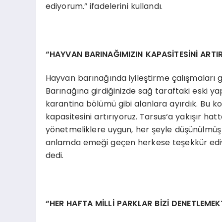
ediyorum.” ifadelerini kullandı.
“HAYVAN BARINAĞIMIZIN KAPASİTESİNİ ARTI
Hayvan barınağında iyileştirme çalışmaları ge
Barınağına girdiğinizde sağ taraftaki eski yap
karantina bölümü gibi alanlara ayırdık. Bu ko
kapasitesini artırıyoruz. Tarsus‘a yakışır h
yönetmeliklere uygun, her şeyle düşünülmüş ş
anlamda emeği geçen herkese teşekkür ediyo
dedi.
“HER HAFTA MİLLİ PARKLAR BİZİ DENETLEMEK