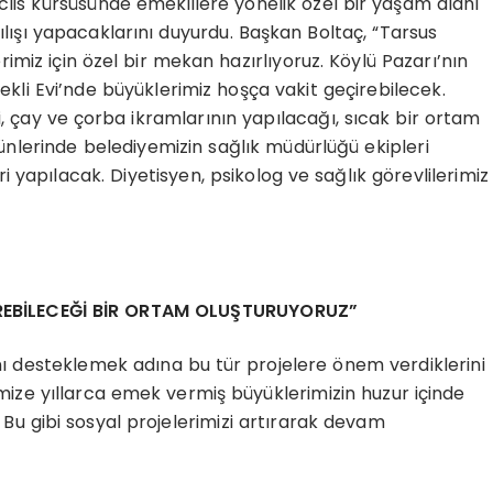
eclis kürsüsünde emeklilere yönelik özel bir yaşam alanı
ılışı yapacaklarını duyurdu. Başkan Boltaç, “Tarsus
rimiz için özel bir mekan hazırlıyoruz. Köylü Pazarı’nın
kli Evi’nde büyüklerimiz hoşça vakit geçirebilecek.
 çay ve çorba ikramlarının yapılacağı, sıcak bir ortam
 günlerinde belediyemizin sağlık müdürlüğü ekipleri
ri yapılacak. Diyetisyen, psikolog ve sağlık görevlilerimiz
İREBİLECEĞİ BİR ORTAM OLUŞTURUYORUZ”
nı desteklemek adına bu tür projelere önem verdiklerini
imize yıllarca emek vermiş büyüklerimizin huzur içinde
 Bu gibi sosyal projelerimizi artırarak devam