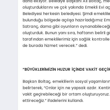
daha ekliyor. Belediye Başkanı Ali Boltaç, m
oluşturduklarını ve çok yakında Emekli Evi aç
Belediyesi herkesin belediyesi. Şimdi emeklile
bulunduğu bölgede açılışa hazırladığımız Eme
Satranç, dama gibi oyunların oynanabileceği,
oluşturduk. Bunun yanı sıra, haftanın belirli
tarafından emeklilerimiz için sağlık kontrolle
de burada hizmet verecek.” dedi.
“BÜYÜKLERİMİZİN HUZUR İÇİNDE VAKİT GEÇ
Başkan Boltaç, emeklilerin sosyal yaşamları
belirterek, “Onlar için ne yapsak azdır. Kent
vakit geçirebileceği bir ortam oluşturuyoruz.
ettireceğiz.” ifadelerini kullandı.