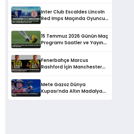
Ceza Alabilir
Inter Club Escaldes Lincoln
Red Imps Maçında Oyuncu
Değişiklikleri ve Sarı Kart
15 Temmuz 2026 Günün Maç
Programı Saatler ve Yayıncı
Bilgileri
Fenerbahçe Marcus
Rashford İçin Manchester
United İle Temasa Geçiyor
Mete Gazoz Dünya
Kupası’nda Altın Madalya
Kazandı