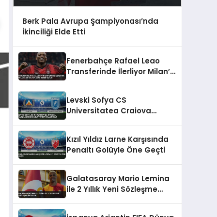
Berk Pala Avrupa Şampiyonası’nda
İkinciliği Elde Etti
Fenerbahçe Rafael Leao
Transferinde İlerliyor Milan’a
50 Milyon Euro Teklif Edildi
Levski Sofya CS
Universitatea Craiova
Karşılaşmasında İlk Yarıda
Goller Geldi
Kızıl Yıldız Larne Karşısında
Penaltı Golüyle Öne Geçti
Galatasaray Mario Lemina
ile 2 Yıllık Yeni Sözleşme
İmzaladı