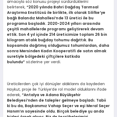
amacıyla söz konusu projeyi sürdürdüklerini
belirterek,
“2020 yılında Bahri Dağdaş Tarımsal
Araştırma Enstitüsü ile birlikte, ilk olarak Silifke’ye
bağlı Balandız Mahallesi’nde 13 üretici ile bu
programa başladık. 2020-2024 yılları arasında
çeşitli mahallelerde programı geliştirerek devam
ettik. Son 4 yıl içinde 214 üreticimize toplam 26 bin
kilogram atalık buğday tohumu dağıttık. Bu
kapsamda dağıtmış olduğumuz tohumlardan, daha
sonra Mersinden Kadın Kooperatifi de satın almak
suretiyle bölgedeki çiftçilere katkıda
bulundu”
sözlerine yer verdi.
Üreticilerden çok iyi dönüşler aldıklarını da kaydeden
Haykut, proje ile Türkiye’de rol model olduklarını ifade
ederek,
“Antalya ve Adana Büyükşehir
Belediyesi’nden de talepler gelmeye başladı. Tabii
ki bu da, Başkanımız Vahap Seçer ve eşi Meral Seçer
Hanım’ın sayesinde oldu. Birçok belediye şu anda
bizleri örnek alıyor. Biz de tecrübelerimizi