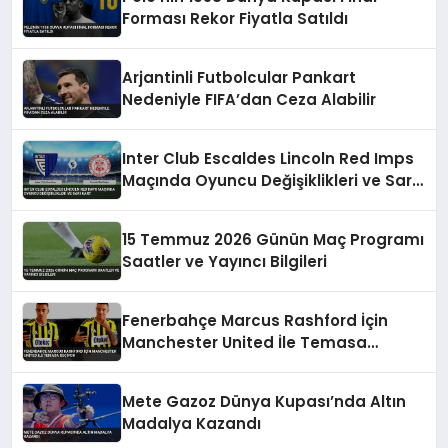
Forması Rekor Fiyatla Satıldı
Arjantinli Futbolcular Pankart
Nedeniyle FIFA’dan Ceza Alabilir
Inter Club Escaldes Lincoln Red Imps
Maçında Oyuncu Değişiklikleri ve Sarı
Kart
15 Temmuz 2026 Günün Maç Programı
Saatler ve Yayıncı Bilgileri
Fenerbahçe Marcus Rashford İçin
Manchester United İle Temasa
Geçiyor
Mete Gazoz Dünya Kupası’nda Altın
Madalya Kazandı