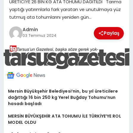
ÜRETİCİYE 26 BİN KG ATA TOHUMU DAĞITILDI Tarıma
MERSIN
yaptığı yatırımlarla fark yaratan ve unutulmaya yüz
tutmuş ata tohumlarını yeniden gün…
EĞITIM
Admin
Paylaş
03 Temmuz 2024
İLETIŞIM
Mersin Büyükşehir Belediyesi’nin, bu yıl üreticilere
dağıttığı 16 bin 250 kg Yerel Buğday Tohumu’nun
hasadı başladı
MERSİN BÜYÜKŞEHİR ATA TOHUMU İLE TÜRKİYE’YE ROL
MODEL OLDU