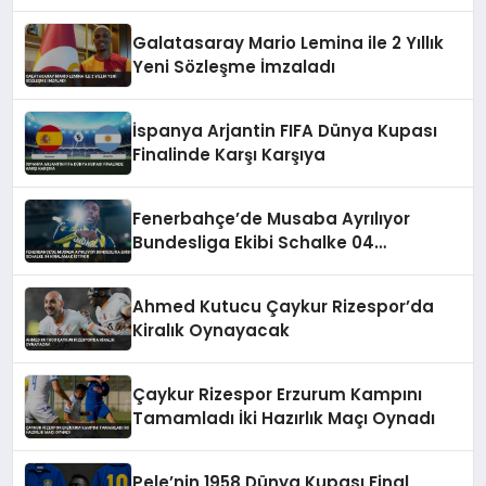
Galatasaray Mario Lemina ile 2 Yıllık
Yeni Sözleşme İmzaladı
İspanya Arjantin FIFA Dünya Kupası
Finalinde Karşı Karşıya
Fenerbahçe’de Musaba Ayrılıyor
Bundesliga Ekibi Schalke 04
Kiralamak İstiyor
Ahmed Kutucu Çaykur Rizespor’da
Kiralık Oynayacak
Çaykur Rizespor Erzurum Kampını
Tamamladı İki Hazırlık Maçı Oynadı
Pele’nin 1958 Dünya Kupası Final