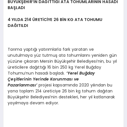
BÜYÜKŞEHİR’İN DAĞITTIĞI ATA TOHUMLARININ HASADI
BAŞLADI
4 YILDA 214 ÜRETİCİYE 26 BİN KG ATA TOHUMU
DAĞITILDI
Tarıma yaptığı yatırımlarla fark yaratan ve
unutulmaya yüz tutmuş ata tohumlarını yeniden gün
yüzüne çıkaran Mersin Büyükşehir Belediyesi’nin, bu yıl
üreticilere dağıttığı 16 bin 250 kg Yerel Buğday
Tohumu’nun hasadı başladı.
‘Yerel Buğday
Çeşitlerinin Yerinde Korunması ve
Pazarlanması’
projesi kapsamında 2020 yılından bu
yana toplam 214 üreticiye 26 bin kg tohum dağıtan
Büyükşehir Belediyesi’nin destekleri, her yıl katlanarak
yayılmaya devam ediyor.