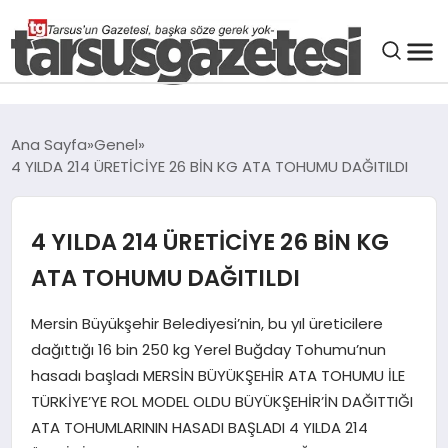
GENEL
Ana Sayfa
Genel
4 YILDA 214 ÜRETİCİYE 26 BİN KG ATA TOHUMU DAĞITILDI
SPOR
ASAYIŞ
4 YILDA 214 ÜRETİCİYE 26 BİN KG
ATA TOHUMU DAĞITILDI
DÜNYA
Mersin Büyükşehir Belediyesi’nin, bu yıl üreticilere
dağıttığı 16 bin 250 kg Yerel Buğday Tohumu’nun
SIYASET
hasadı başladı MERSİN BÜYÜKŞEHİR ATA TOHUMU İLE
TÜRKİYE’YE ROL MODEL OLDU BÜYÜKŞEHİR’İN DAĞITTIĞI
EKONOMI
ATA TOHUMLARININ HASADI BAŞLADI 4 YILDA 214