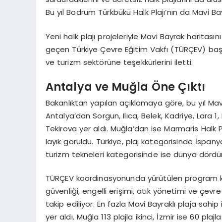
Bu yıl Bodrum Türkbükü Halk Plajı’nın da Mavi Bayra
Yeni halk plajı projeleriyle Mavi Bayrak haritas
geçen Türkiye Çevre Eğitim Vakfı (TÜRÇEV) ba
ve turizm sektörüne teşekkürlerini iletti.
Antalya ve Muğla Öne Çıktı
Bakanlıktan yapılan açıklamaya göre, bu yıl Ma
Antalya’dan Sorgun, Ilıca, Belek, Kadriye, Lara 
Tekirova yer aldı. Muğla’dan ise Marmaris Halk P
layık görüldü. Türkiye, plaj kategorisinde İspan
turizm tekneleri kategorisinde ise dünya dörd
TÜRÇEV koordinasyonunda yürütülen program ka
güvenliği, engelli erişimi, atık yönetimi ve çevre
takip ediliyor. En fazla Mavi Bayraklı plaja sahip 
yer aldı. Muğla 113 plajla ikinci, İzmir ise 60 pla