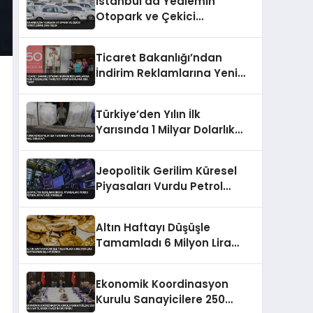
İstanbul’da Yediemin
Otopark ve Çekici
Ücretlerine Zam Geldi
Ticaret Bakanlığı’ndan
İndirim Reklamlarına Yeni
Düzenleme Yanıltıcı
Kampanyalara Sıkı Takip
Türkiye’den Yılın İlk
Yarısında 1 Milyar Dolarlık
Halı İhracatı
Jeopolitik Gerilim Küresel
Piyasaları Vurdu Petrol
Fiyatları Yükseldi
Altın Haftayı Düşüşle
Tamamladı 6 Milyon Lira
Seviyesinde İşlem Gördü
Ekonomik Koordinasyon
Kurulu Sanayicilere 250