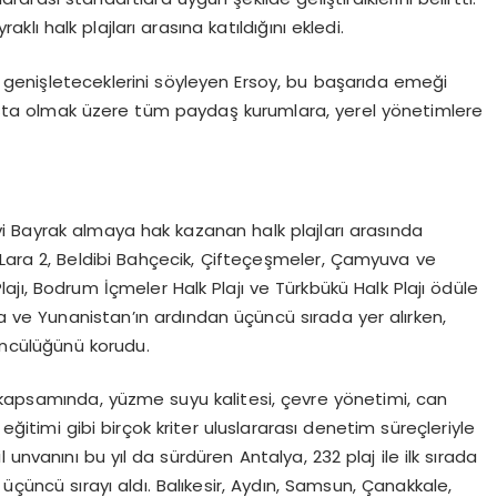
klı halk plajları arasına katıldığını ekledi.
ını genişleteceklerini söyleyen Ersoy, bu başarıda emeği
şta olmak üzere tüm paydaş kurumlara, yerel yönetimlere
vi Bayrak almaya hak kazanan halk plajları arasında
1, Lara 2, Beldibi Bahçecik, Çifteçeşmeler, Çamyuva ve
lajı, Bodrum İçmeler Halk Plajı ve Türkbükü Halk Plajı ödüle
ya ve Yunanistan’ın ardından üçüncü sırada yer alırken,
üncülüğünü korudu.
psamında, yüzme suyu kalitesi, çevre yönetimi, can
 eğitimi gibi birçok kriter uluslararası denetim süreçleriyle
il unvanını bu yıl da sürdüren Antalya, 232 plaj ile ilk sırada
jla üçüncü sırayı aldı. Balıkesir, Aydın, Samsun, Çanakkale,