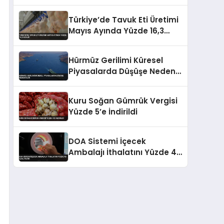
Milyar TL Kredi Paketini
Duyurdu
Türkiye’de Tavuk Eti Üretimi
Mayıs Ayında Yüzde 16,3
Azaldı
Hürmüz Gerilimi Küresel
Piyasalarda Düşüşe Neden
Oldu
Kuru Soğan Gümrük Vergisi
Yüzde 5’e İndirildi
DOA Sistemi İçecek
Ambalajı İthalatını Yüzde 40
Azaltacak