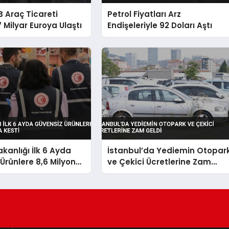
B Araç Ticareti
Petrol Fiyatları Arz
 Milyar Euroya Ulaştı
Endişeleriyle 92 Doları Aştı
akanlığı İlk 6 Ayda
İstanbul’da Yediemin Otopar
Ürünlere 8,6 Milyon
ve Çekici Ücretlerine Zam
esti
Geldi