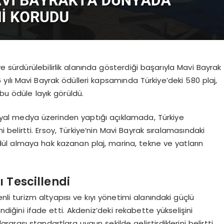
e sürdürülebilirlik alanında gösterdiği başarıyla Mavi Bayrak
ılı Mavi Bayrak ödülleri kapsamında Türkiye’deki 580 plaj,
bu ödüle layık görüldü.
syal medya üzerinden yaptığı açıklamada, Türkiye
ni belirtti. Ersoy, Türkiye’nin Mavi Bayrak sıralamasındaki
dül almaya hak kazanan plaj, marina, tekne ve yatların
 Tescillendi
nli turizm altyapısı ve kıyı yönetimi alanındaki güçlü
iğini ifade etti. Akdeniz’deki rekabette yükselişini
lararası standartlara uygun şekilde geliştirdiklerini belirtti.