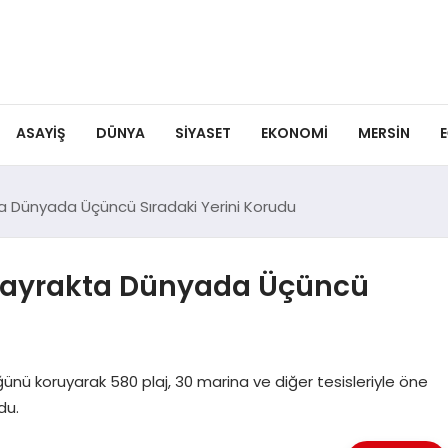
ASAYIŞ
DÜNYA
SIYASET
EKONOMI
MERSIN
E
ta Dünyada Üçüncü Sıradaki Yerini Korudu
 Bayrakta Dünyada Üçüncü
ünü koruyarak 580 plaj, 30 marina ve diğer tesisleriyle öne
du.