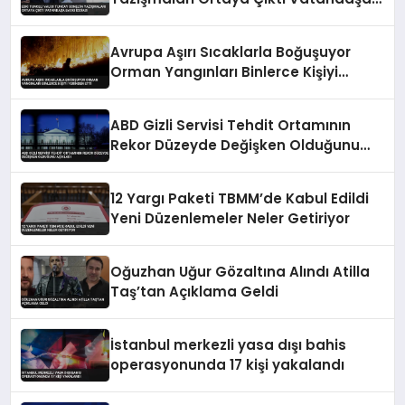
Baskı İddiası
Avrupa Aşırı Sıcaklarla Boğuşuyor
Orman Yangınları Binlerce Kişiyi
Yerinden Etti
ABD Gizli Servisi Tehdit Ortamının
Rekor Düzeyde Değişken Olduğunu
Açıkladı
12 Yargı Paketi TBMM’de Kabul Edildi
Yeni Düzenlemeler Neler Getiriyor
Oğuzhan Uğur Gözaltına Alındı Atilla
Taş’tan Açıklama Geldi
İstanbul merkezli yasa dışı bahis
operasyonunda 17 kişi yakalandı