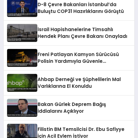
D-8 Çevre Bakanları İstanbul’da
Buluştu COP31 Hazırlıklarını Görüştü
İsrail Hapishanelerine Timsahlı
Hendek Planı Çevre Bakanı Onayladı
Freni Patlayan Kamyon Sürücüsü
Polisin Yardımıyla Güvenle
Durduruldu
Ahbap Derneği ve Şüphelilerin Mal
Varlıklarına El Konuldu
Bakan Gürlek Deprem Bağış
İddialarını Açıklıyor
Filistin BM Temsilcisi Dr. Ebu Safiyye
İçin Acil Eylem İstiyor