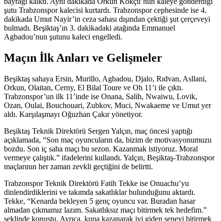
bayrağı kalktı. Aynı dakikada Orkun Kökçü’nün kaleye gönderdiği
şutu Trabzonspor kalecisi kurtardı. Trabzonspor cephesinde ise 4.
dakikada Umut Nayir’in ceza sahası dışından çektiği şut çerçeveyi
bulmadı. Beşiktaş’ın 3. dakikadaki atağında Emmanuel
Agbadou’nun şutunu kaleci engelledi.
Maçın İlk Anları ve Gelişmeler
Beşiktaş sahaya Ersin, Murillo, Agbadou, Djalo, Rıdvan, Asllani,
Orkun, Olaitan, Cerny, El Bilal Toure ve Oh 11’i ile çıktı.
Trabzonspor’un ilk 11’inde ise Onana, Salih, Nwaiwu, Lovik,
Ozan, Oulai, Bouchouari, Zubkov, Muci, Nwakaeme ve Umut yer
aldı. Karşılaşmayı Oğuzhan Çakır yönetiyor.
Beşiktaş Teknik Direktörü Sergen Yalçın, maç öncesi yaptığı
açıklamada, “Son maç oyuncuların da, bizim de motivasyonumuzu
bozdu. Son iç saha maçı bu sezon. Kazanmak istiyoruz. Moral
vermeye çalıştık.” ifadelerini kullandı. Yalçın, Beşiktaş-Trabzonspor
maçlarının her zaman zevkli geçtiğini de belirtti.
Trabzonspor Teknik Direktörü Fatih Tekke ise Onuachu’yu
dinlendirdiklerini ve takımda sakatlıklar bulunduğunu aktardı.
Tekke, “Kenarda bekleyen 5 genç oyuncu var. Buradan hasar
almadan çıkmamız lazım. Sakatlıksız maçı bitirmek tek hedefim.”
şeklinde konuştu. Ayrıca, kupa kazanarak iyi giden seneyi bitirmek