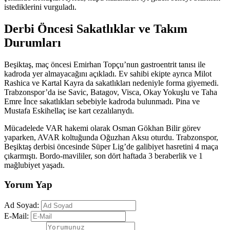
istediklerini vurguladı.
Derbi Öncesi Sakatlıklar ve Takım
Durumları
Beşiktaş, maç öncesi Emirhan Topçu’nun gastroentrit tanısı ile
kadroda yer almayacağını açıkladı. Ev sahibi ekipte ayrıca Milot
Rashica ve Kartal Kayra da sakatlıkları nedeniyle forma giyemedi.
Trabzonspor’da ise Savic, Batagov, Visca, Okay Yokuşlu ve Taha
Emre İnce sakatlıkları sebebiyle kadroda bulunmadı. Pina ve
Mustafa Eskihellaç ise kart cezalılarıydı.
Mücadelede VAR hakemi olarak Osman Gökhan Bilir görev
yaparken, AVAR koltuğunda Oğuzhan Aksu oturdu. Trabzonspor,
Beşiktaş derbisi öncesinde Süper Lig’de galibiyet hasretini 4 maça
çıkarmıştı. Bordo-mavililer, son dört haftada 3 beraberlik ve 1
mağlubiyet yaşadı.
Yorum Yap
Ad Soyad:
E-Mail: