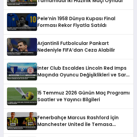
Tamamladı İki Hazırlık Maçı Oynadı
Pele’nin 1958 Dünya Kupası Final
Forması Rekor Fiyatla Satıldı
Arjantinli Futbolcular Pankart
Nedeniyle FIFA’dan Ceza Alabilir
Inter Club Escaldes Lincoln Red Imps
Maçında Oyuncu Değişiklikleri ve Sarı
Kart
15 Temmuz 2026 Günün Maç Programı
Saatler ve Yayıncı Bilgileri
Fenerbahçe Marcus Rashford İçin
Manchester United İle Temasa
Geçiyor