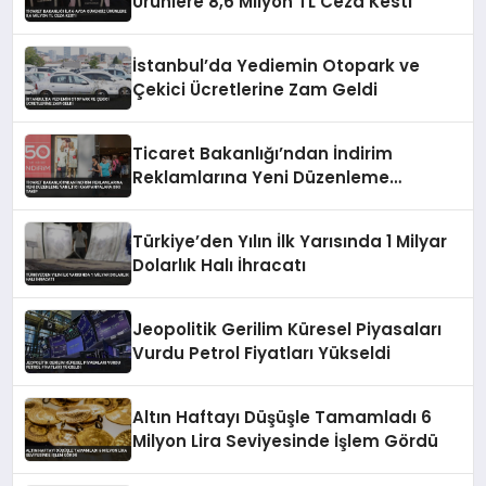
Ürünlere 8,6 Milyon TL Ceza Kesti
İstanbul’da Yediemin Otopark ve
Çekici Ücretlerine Zam Geldi
Ticaret Bakanlığı’ndan İndirim
Reklamlarına Yeni Düzenleme
Yanıltıcı Kampanyalara Sıkı Takip
Türkiye’den Yılın İlk Yarısında 1 Milyar
Dolarlık Halı İhracatı
Jeopolitik Gerilim Küresel Piyasaları
Vurdu Petrol Fiyatları Yükseldi
Altın Haftayı Düşüşle Tamamladı 6
Milyon Lira Seviyesinde İşlem Gördü