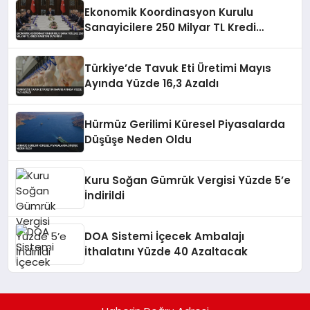
Ekonomik Koordinasyon Kurulu
Sanayicilere 250 Milyar TL Kredi
Paketini Duyurdu
Türkiye’de Tavuk Eti Üretimi Mayıs
Ayında Yüzde 16,3 Azaldı
Hürmüz Gerilimi Küresel Piyasalarda
Düşüşe Neden Oldu
Kuru Soğan Gümrük Vergisi Yüzde 5’e
İndirildi
DOA Sistemi İçecek Ambalajı
İthalatını Yüzde 40 Azaltacak