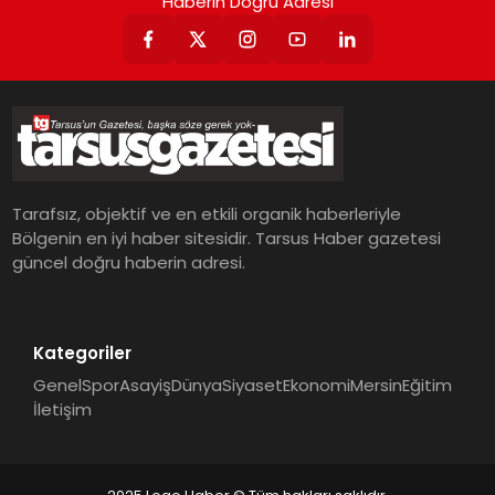
Haberin Doğru Adresi
Tarafsız, objektif ve en etkili organik haberleriyle
Bölgenin en iyi haber sitesidir. Tarsus Haber gazetesi
güncel doğru haberin adresi.
Kategoriler
Genel
Spor
Asayiş
Dünya
Siyaset
Ekonomi
Mersin
Eğitim
İletişim