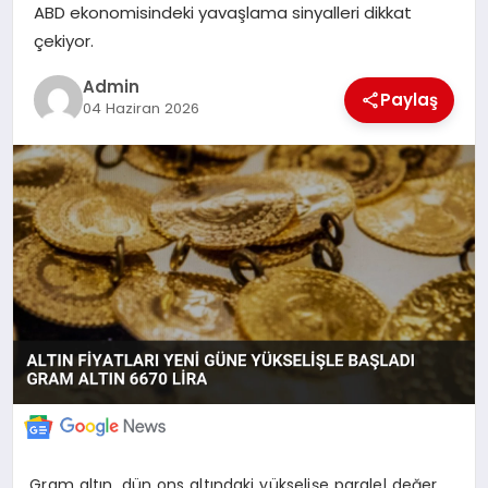
ABD ekonomisindeki yavaşlama sinyalleri dikkat
MERSIN
çekiyor.
Admin
EĞITIM
Paylaş
04 Haziran 2026
İLETIŞIM
Gram altın, dün ons altındaki yükselişe paralel değer