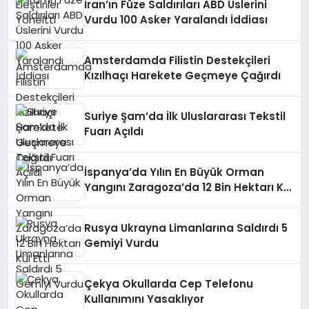
İran’ın Füze Saldırıları ABD Üslerini
Vurdu 100 Asker Yaralandı İddiası
Amsterdamda Filistin Destekçileri
Kızılhaçı Harekete Geçmeye Çağırdı
Suriye Şam’da İlk Uluslararası Tekstil
Fuarı Açıldı
İspanya’da Yılın En Büyük Orman
Yangını Zaragoza’da 12 Bin Hektarı Kül
Etti
Rusya Ukrayna Limanlarına Saldırdı 5
Gemiyi Vurdu
Çekya Okullarda Cep Telefonu
Kullanımını Yasaklıyor