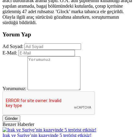
aracı durdurarak arama yaptı. O.A. adlı şüphelinin kullandığı araçta
yapılan aramada, bagaj bölümündeki kutularda, çorap içerisine
gizlenmiş 47 adet ruhsatsız ’Glock’ marka tabanca ele geçirildi.
Olayla ilgili araç sürücüsü gözaltına alınırken, soruşturmanın
sürdüğü bildirildi.
Yorum Yap
Ad Soyad:
E-Mail:
Yorumunuz:
Gönder
Benzer Haberler
Irak ve Suriye’nin kuzeyinde 5 terörist etkisiz!