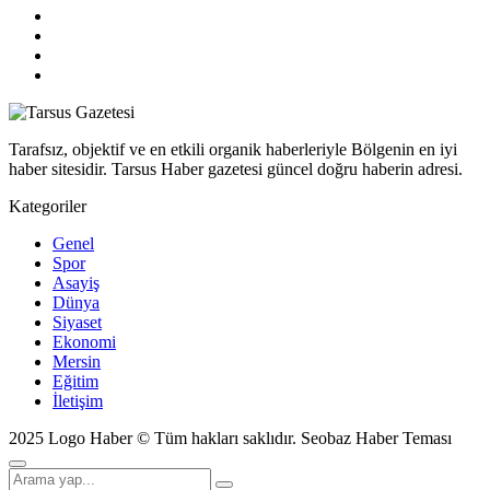
Tarafsız, objektif ve en etkili organik haberleriyle Bölgenin en iyi
haber sitesidir. Tarsus Haber gazetesi güncel doğru haberin adresi.
Kategoriler
Genel
Spor
Asayiş
Dünya
Siyaset
Ekonomi
Mersin
Eğitim
İletişim
2025 Logo Haber © Tüm hakları saklıdır.
Seobaz Haber Teması