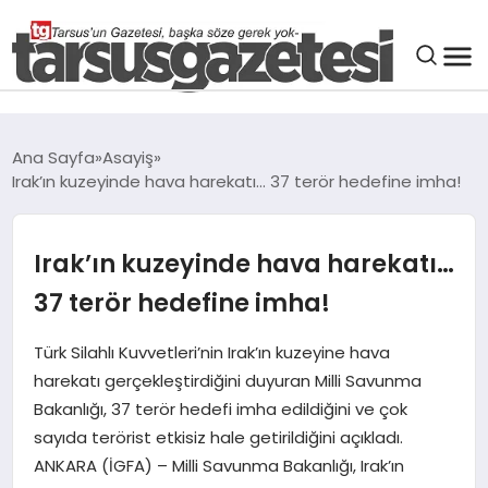
GENEL
Ana Sayfa
Asayiş
Irak’ın kuzeyinde hava harekatı… 37 terör hedefine imha!
SPOR
ASAYIŞ
Irak’ın kuzeyinde hava harekatı…
37 terör hedefine imha!
DÜNYA
Türk Silahlı Kuvvetleri’nin Irak’ın kuzeyine hava
harekatı gerçekleştirdiğini duyuran Milli Savunma
SIYASET
Bakanlığı, 37 terör hedefi imha edildiğini ve çok
sayıda terörist etkisiz hale getirildiğini açıkladı.
EKONOMI
ANKARA (İGFA) – Milli Savunma Bakanlığı, Irak’ın