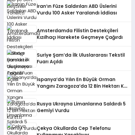
İran’ın Füze Saldırıları ABD Üslerini
Vurdu 100 Asker Yaralandı İddiası
Amsterdamda Filistin Destekçileri
Kızılhaçı Harekete Geçmeye Çağırdı
Suriye Şam’da İlk Uluslararası Tekstil
Fuarı Açıldı
İspanya’da Yılın En Büyük Orman
Yangını Zaragoza’da 12 Bin Hektarı Kül
Etti
Rusya Ukrayna Limanlarına Saldırdı 5
Gemiyi Vurdu
Çekya Okullarda Cep Telefonu
Kullanımını Yasaklıyor