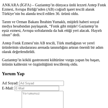
ANKARA (İGFA) – Gaziantep’in dünyaca ünlü lezzeti Antep Fıstık
Ezmesi, Avrupa Birliği’nden (AB) coğrafi işaret tescili alarak
Türkiye’nin bu alanda tescil edilen 36. ürünü oldu.
Tarım ve Orman Bakanı İbrahim Yumaklı, müjdeli haberi sosyal
medya hesabından paylaşarak, “Fıstık gibi müjde! Gaziantep’in
eşsiz ezmesi, Avrupa sofralarında da hak ettiği yeri alacak. Hayırlı
olsun” dedi.
Antep Fıstık Ezmesi’nin AB tescili, Türk mutfağının ve yerel
ürünlerinin uluslararası arenada tanınırlığını artıran önemli bir adım
olarak değerlendirildi.
Gaziantep’in köklü gastronomi kültürüne vurgu yapan bu başarı,
ürünün kalitesini ve özgünlüğünü tescillemiş oldu.
Yorum Yap
Ad Soyad:
E-Mail: