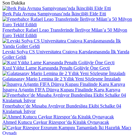
Son Dakika
Berk Pala Avrupa Şampiyonası’nda İkinciliği Elde Etti
Fenerbahçe Rafael Leao Transferinde İlerliyor Milan’a 50 Milyon
Euro Teklif Edildi
Levski Sofya CS Universitatea Craiova Karşılaşmasında İlk Yarıda
Goller Geldi
Kızıl Yıldız Larne Karşısında Penaltı Golüyle Öne Geçti
Galatasaray Mario Lemina ile 2 Yıllık Yeni Sözleşme İmzaladı
İspanya Arjantin FIFA Dünya Kupası Finalinde Karşı Karşıya
Fenerbahçe’de Musaba Ayrılıyor Bundesliga Ekibi Schalke 04
Kiralamak İstiyor
Ahmed Kutucu Çaykur Rizespor’da Kiralık Oynayacak