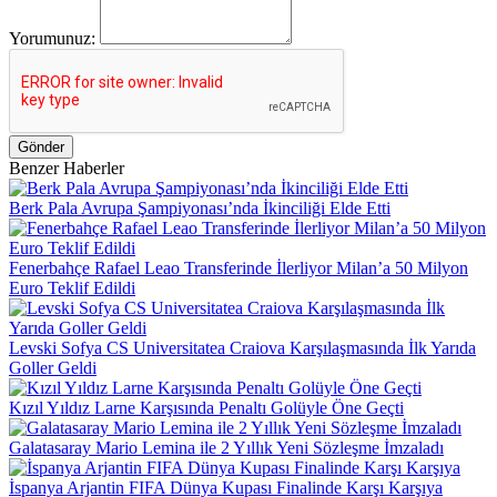
Yorumunuz:
Gönder
Benzer Haberler
Berk Pala Avrupa Şampiyonası’nda İkinciliği Elde Etti
Fenerbahçe Rafael Leao Transferinde İlerliyor Milan’a 50 Milyon
Euro Teklif Edildi
Levski Sofya CS Universitatea Craiova Karşılaşmasında İlk Yarıda
Goller Geldi
Kızıl Yıldız Larne Karşısında Penaltı Golüyle Öne Geçti
Galatasaray Mario Lemina ile 2 Yıllık Yeni Sözleşme İmzaladı
İspanya Arjantin FIFA Dünya Kupası Finalinde Karşı Karşıya