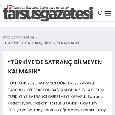
GENEL
Ana Sayfa
Genel
“TÜRKİYE’DE SATRANÇ BİLMEYEN KALMASIN”
SPOR
ASAYIŞ
“TÜRKİYE’DE SATRANÇ BİLMEYEN
KALMASIN”
DÜNYA
TÜM TÜRKİYE’YE SATRANCI ÖĞRETMEYE KARARLI..
TARSUSLU FEDERASYON BAŞKANI GÜLKIZ TULAY, TÜM
SIYASET
TÜRKİYE’YE SATRANCI ÖĞRETMEYE KARARLI.. Satranç
Federasyonu başkanı Tarsuslu Gülkız Tulay tüm
EKONOMI
Türkiye’ye Satranç sporunu öğretmeye kararlı. Tulay