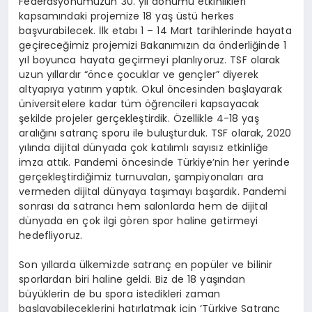
Federasyonumuzun 30. yıl dönümü etkinlikleri
kapsamındaki projemize 18 yaş üstü herkes
başvurabilecek. İlk etabı 1 – 14 Mart tarihlerinde hayata
geçireceğimiz projemizi Bakanımızın da önderliğinde 1
yıl boyunca hayata geçirmeyi planlıyoruz. TSF olarak
uzun yıllardır “önce çocuklar ve gençler” diyerek
altyapıya yatırım yaptık. Okul öncesinden başlayarak
üniversitelere kadar tüm öğrencileri kapsayacak
şekilde projeler gerçekleştirdik. Özellikle 4-18 yaş
aralığını satranç sporu ile buluşturduk. TSF olarak, 2020
yılında dijital dünyada çok katılımlı sayısız etkinliğe
imza attık. Pandemi öncesinde Türkiye’nin her yerinde
gerçekleştirdiğimiz turnuvaları, şampiyonaları ara
vermeden dijital dünyaya taşımayı başardık. Pandemi
sonrası da satrancı hem salonlarda hem de dijital
dünyada en çok ilgi gören spor haline getirmeyi
hedefliyoruz.
Son yıllarda ülkemizde satranç en popüler ve bilinir
sporlardan biri haline geldi. Biz de 18 yaşından
büyüklerin de bu spora istedikleri zaman
başlayabileceklerini hatırlatmak için ‘Türkiye Satranç