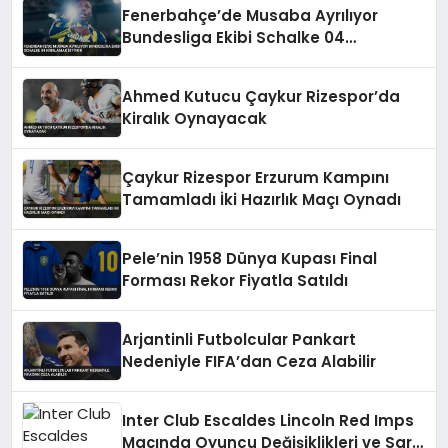
Fenerbahçe’de Musaba Ayrılıyor
Bundesliga Ekibi Schalke 04
Kiralamak İstiyor
Ahmed Kutucu Çaykur Rizespor’da
Kiralık Oynayacak
Çaykur Rizespor Erzurum Kampını
Tamamladı İki Hazırlık Maçı Oynadı
Pele’nin 1958 Dünya Kupası Final
Forması Rekor Fiyatla Satıldı
Arjantinli Futbolcular Pankart
Nedeniyle FIFA’dan Ceza Alabilir
Inter Club Escaldes Lincoln Red Imps
Maçında Oyuncu Değişiklikleri ve Sarı