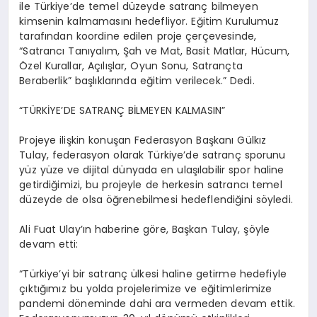
ile Türkiye’de temel düzeyde satranç bilmeyen
kimsenin kalmamasını hedefliyor. Eğitim Kurulumuz
tarafından koordine edilen proje çerçevesinde,
“Satrancı Tanıyalım, Şah ve Mat, Basit Matlar, Hücum,
Özel Kurallar, Açılışlar, Oyun Sonu, Satrançta
Beraberlik” başlıklarında eğitim verilecek.” Dedi.
“TÜRKİYE’DE SATRANÇ BİLMEYEN KALMASIN”
Projeye ilişkin konuşan Federasyon Başkanı Gülkız
Tulay, federasyon olarak Türkiye’de satranç sporunu
yüz yüze ve dijital dünyada en ulaşılabilir spor haline
getirdiğimizi, bu projeyle de herkesin satrancı temel
düzeyde de olsa öğrenebilmesi hedeflendiğini söyledi.
Ali Fuat Ulay’ın haberine göre, Başkan Tulay, şöyle
devam etti:
“Türkiye’yi bir satranç ülkesi haline getirme hedefiyle
çıktığımız bu yolda projelerimize ve eğitimlerimize
pandemi döneminde dahi ara vermeden devam ettik.