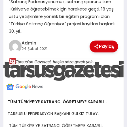
“Satranç Federasyonumuz, satranç sporunu tüm
MERSIN
Türkiye’ye öğretebilmek için harekete geçti. 18 yaş
üstü yetişkinlere yönelik bir eğitim programı olan
EĞITIM
“Türkiye Satranç Öğreniyor” projesi kayıtları başladı.
30. yıl…
İLETIŞIM
Admin
Paylaş
24 Şubat 2021
TÜM TÜRKİYE’YE SATRANCI ÖĞRETMEYE KARARLI..
TARSUSLU FEDERASYON BAŞKANI GÜLKIZ TULAY,
TÜM TÜRKİYE’YE SATRANCI ÖĞRETMEYE KARARLI..