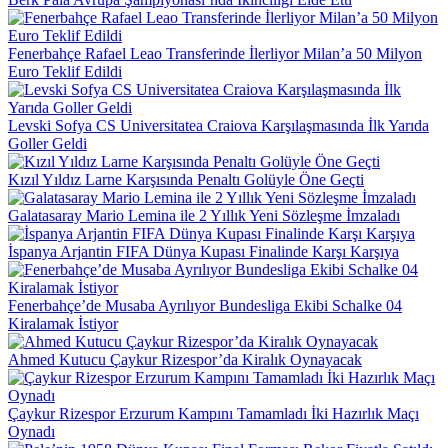
Fenerbahçe Rafael Leao Transferinde İlerliyor Milan’a 50 Milyon
Euro Teklif Edildi
Levski Sofya CS Universitatea Craiova Karşılaşmasında İlk Yarıda
Goller Geldi
Kızıl Yıldız Larne Karşısında Penaltı Golüyle Öne Geçti
Galatasaray Mario Lemina ile 2 Yıllık Yeni Sözleşme İmzaladı
İspanya Arjantin FIFA Dünya Kupası Finalinde Karşı Karşıya
Fenerbahçe’de Musaba Ayrılıyor Bundesliga Ekibi Schalke 04
Kiralamak İstiyor
Ahmed Kutucu Çaykur Rizespor’da Kiralık Oynayacak
Çaykur Rizespor Erzurum Kampını Tamamladı İki Hazırlık Maçı
Oynadı