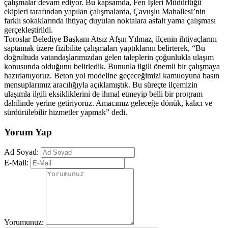
çalışmalar devam ediyor. Bu kapsamda, Fen İşleri Müdürlüğü
ekipleri tarafından yapılan çalışmalarda, Çavuşlu Mahallesi’nin
farklı sokaklarında ihtiyaç duyulan noktalara asfalt yama çalışması
gerçekleştirildi.
Toroslar Belediye Başkanı Atsız Afşın Yılmaz, ilçenin ihtiyaçlarını
saptamak üzere fizibilite çalışmaları yaptıklarını belirterek, “Bu
doğrultuda vatandaşlarımızdan gelen taleplerin çoğunlukla ulaşım
konusunda olduğunu belirledik. Bununla ilgili önemli bir çalışmaya
hazırlanıyoruz. Beton yol modeline geçeceğimizi kamuoyuna basın
mensuplarımız aracılığıyla açıklamıştık. Bu süreçte ilçemizin
ulaşımla ilgili eksikliklerini de ihmal etmeyip belli bir program
dahilinde yerine getiriyoruz. Amacımız geleceğe dönük, kalıcı ve
sürdürülebilir hizmetler yapmak” dedi.
Yorum Yap
Ad Soyad:
E-Mail:
Yorumunuz: