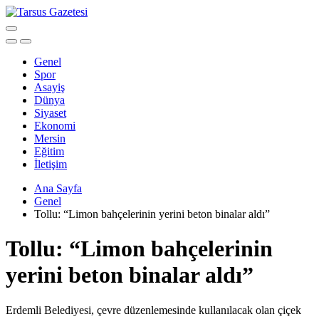
Genel
Spor
Asayiş
Dünya
Siyaset
Ekonomi
Mersin
Eğitim
İletişim
Ana Sayfa
Genel
Tollu: “Limon bahçelerinin yerini beton binalar aldı”
Tollu: “Limon bahçelerinin
yerini beton binalar aldı”
Erdemli Belediyesi, çevre düzenlemesinde kullanılacak olan çiçek