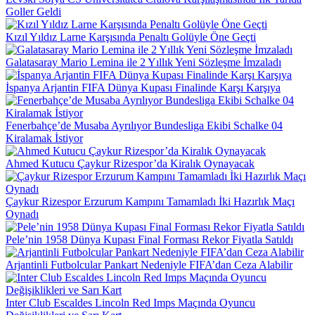
Goller Geldi
Kızıl Yıldız Larne Karşısında Penaltı Golüyle Öne Geçti
Galatasaray Mario Lemina ile 2 Yıllık Yeni Sözleşme İmzaladı
İspanya Arjantin FIFA Dünya Kupası Finalinde Karşı Karşıya
Fenerbahçe’de Musaba Ayrılıyor Bundesliga Ekibi Schalke 04
Kiralamak İstiyor
Ahmed Kutucu Çaykur Rizespor’da Kiralık Oynayacak
Çaykur Rizespor Erzurum Kampını Tamamladı İki Hazırlık Maçı
Oynadı
Pele’nin 1958 Dünya Kupası Final Forması Rekor Fiyatla Satıldı
Arjantinli Futbolcular Pankart Nedeniyle FIFA’dan Ceza Alabilir
Inter Club Escaldes Lincoln Red Imps Maçında Oyuncu