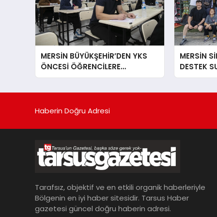
MERSİN BÜYÜKŞEHİR’DEN YKS
MERSİN Sİ
ÖNCESİ ÖĞRENCİLERE
DESTEK S
PSİKOLOJİK VE AKADEMİK
FİLMİNİN 
DESTEK
TAMAMLA
Haberin Doğru Adresi
Tarafsız, objektif ve en etkili organik haberleriyle
Bölgenin en iyi haber sitesidir. Tarsus Haber
gazetesi güncel doğru haberin adresi.