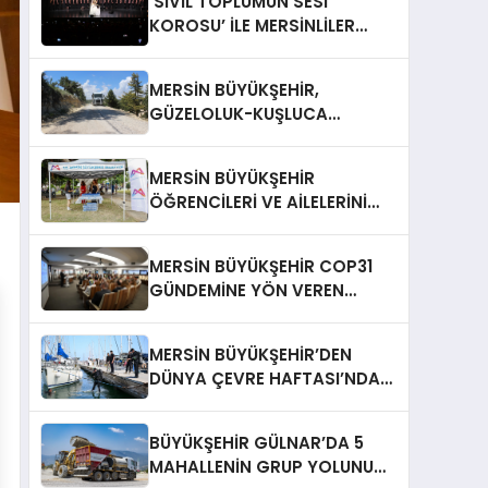
‘SİVİL TOPLUMUN SESİ
KOROSU’ İLE MERSİNLİLER
MÜZİĞE DOYDU
MERSİN BÜYÜKŞEHİR,
GÜZELOLUK-KUŞLUCA
BAĞLANTI YOLUNU YENİLEDİ
MERSİN BÜYÜKŞEHİR
ÖĞRENCİLERİ VE AİLELERİNİ
LGS GÜNÜ DE YALNIZ
BIRAKMADI
MERSİN BÜYÜKŞEHİR COP31
GÜNDEMİNE YÖN VEREN
KENTLER ARASINDA YERİNİ
ALIYOR
MERSİN BÜYÜKŞEHİR’DEN
DÜNYA ÇEVRE HAFTASI’NDA
DENİZ TABANI TEMİZLİĞİ
BÜYÜKŞEHİR GÜLNAR’DA 5
MAHALLENİN GRUP YOLUNU