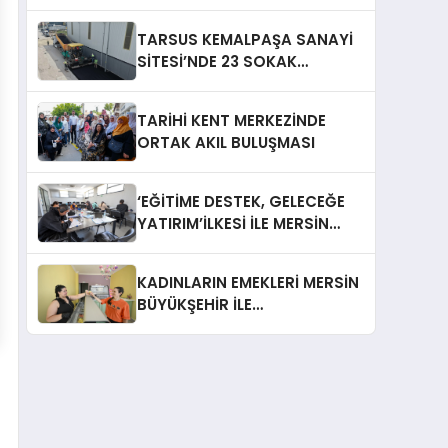
GENİŞLETEREK ASFALTLADI
TARSUS KEMALPAŞA SANAYİ
SİTESİ’NDE 23 SOKAK
YENİLENİYOR
TARİHİ KENT MERKEZİNDE
ORTAK AKIL BULUŞMASI
‘EĞİTİME DESTEK, GELECEĞE
YATIRIM’İLKESİ İLE MERSİN
BÜYÜKŞEHİR ÖĞRENCİLERİN
YANINDA
KADINLARIN EMEKLERİ MERSİN
BÜYÜKŞEHİR İLE
MARKALAŞIYOR