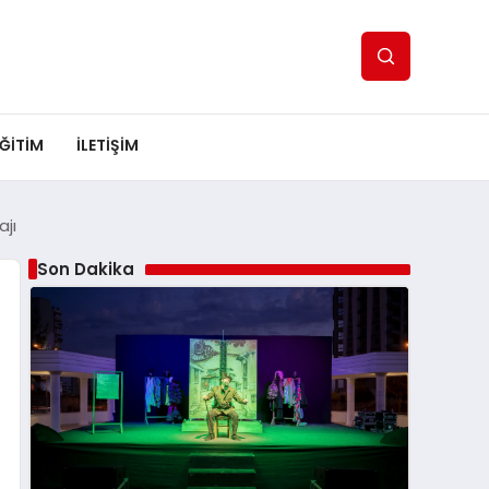
ĞITIM
İLETIŞIM
jı
Son Dakika