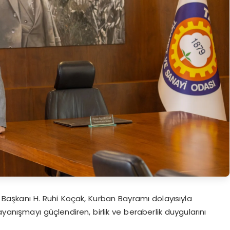
Başkanı H. Ruhi Koçak, Kurban Bayramı dolayısıyla
nışmayı güçlendiren, birlik ve beraberlik duygularını