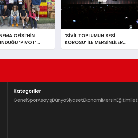
NEMA OFİSİ’NİN
‘SİVİL TOPLUMUN SESİ
UNDUĞU ‘PİVOT’
KOROSU’ İLE MERSİNLİLER
ÇEKİMLERİ
MÜZİĞE DOYDU
NDI
Kategoriler
Genel
Spor
Asayiş
Dünya
Siyaset
Ekonomi
Mersin
Eğitim
İle