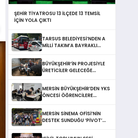
ŞEHİR TİYATROSU 13 İLÇEDE 13 TEMSİL
İÇİN YOLA ÇIKTI
TARSUS BELEDİYESİ’NDEN A
MİLLİ TAKIM’A BAYRAKLI
DESTEK
BÜYÜKŞEHİR’İN PROJESİYLE
ÜRETİCİLER GELECEĞE
GÜVENLE BAKIYOR
MERSİN BÜYÜKŞEHİR’DEN YKS
ÖNCESİ ÖĞRENCİLERE
PSİKOLOJİK VE AKADEMİK
DESTEK
MERSİN SİNEMA OFİSİ’NİN
DESTEK SUNDUĞU ‘PİVOT’
FİLMİNİN ÇEKİMLERİ
TAMAMLANDI