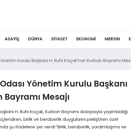
ASAYIŞ
DÜNYA
SIYASET
EKONOMI
MERSIN
E
Yönetim Kurulu Başkanı H. Ruhi Koçak’tan Kurban Bayramı Mesa
i Odası Yönetim Kurulu Başkanı
n Bayramı Mesajı
şkanı H. Ruhi Koçak, Kurban Bayramı dolayısıyla yayımladığı
ndiren, birlik ve beraberlik duygularını pekiştiren özel
a şu ifadelere yer verdi:“Birlik, beraberlik, yardımlaşma ve