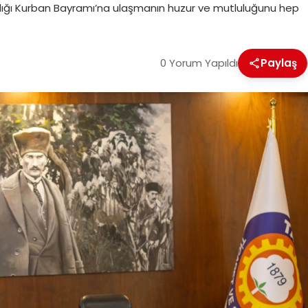
ığı Kurban Bayramı’na ulaşmanın huzur ve mutluluğunu hep
0 Yorum Yapıldı
Paylaş