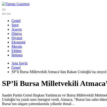
Genel
Spor
Asayiş
Dünya
Siyaset
Ekonomi
Mersin
Eğitim
İletişim
Ana Sayfa
Genel
SP’li Bursa Milletvekili Atmaca’dan Bakan Uraloğlu’na otoyol 
SP’li Bursa Milletvekili Atmaca
Saadet Partisi Genel Başkan Yardımcısı ve Bursa Milletvekili Mehme
Uraloğlu’na yazılı soru önergesi verdi. Atmaca, “Bursa’nın sabrı tü
Bursa’nın ulaşım yatırımlarında yıllardır ihmal…