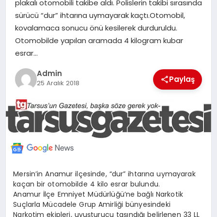
plakalı otomobili takibe aldı. Polislerin takibi sırasında
MERSIN
sürücü “dur” ihtarına uymayarak kaçtı.Otomobil,
kovalamaca sonucu önü kesilerek durduruldu.
EĞITIM
Otomobilde yapılan aramada 4 kilogram kubar
esrar…
İLETIŞIM
Admin
Paylaş
25 Aralık 2018
Mersin’in Anamur ilçesinde, “dur” ihtarına uymayarak
kaçan bir otomobilde 4 kilo esrar bulundu.
Anamur İlçe Emniyet Müdürlüğü’ne bağlı Narkotik
Suçlarla Mücadele Grup Amirliği bünyesindeki
Narkotim ekipleri, uyuşturucu taşındığı belirlenen 33 LL