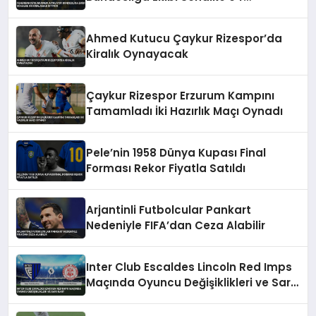
Kiralamak İstiyor
Ahmed Kutucu Çaykur Rizespor’da
Kiralık Oynayacak
Çaykur Rizespor Erzurum Kampını
Tamamladı İki Hazırlık Maçı Oynadı
Pele’nin 1958 Dünya Kupası Final
Forması Rekor Fiyatla Satıldı
Arjantinli Futbolcular Pankart
Nedeniyle FIFA’dan Ceza Alabilir
Inter Club Escaldes Lincoln Red Imps
Maçında Oyuncu Değişiklikleri ve Sarı
Kart