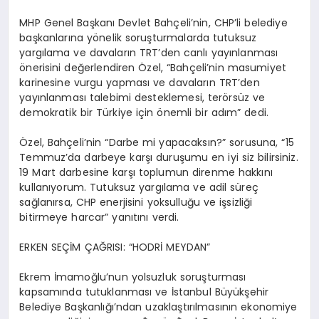
MHP Genel Başkanı Devlet Bahçeli’nin, CHP’li belediye
başkanlarına yönelik soruşturmalarda tutuksuz
yargılama ve davaların TRT’den canlı yayınlanması
önerisini değerlendiren Özel, “Bahçeli’nin masumiyet
karinesine vurgu yapması ve davaların TRT’den
yayınlanması talebimi desteklemesi, terörsüz ve
demokratik bir Türkiye için önemli bir adım” dedi.
Özel, Bahçeli’nin “Darbe mi yapacaksın?” sorusuna, “15
Temmuz’da darbeye karşı duruşumu en iyi siz bilirsiniz.
19 Mart darbesine karşı toplumun direnme hakkını
kullanıyorum. Tutuksuz yargılama ve adil süreç
sağlanırsa, CHP enerjisini yoksulluğu ve işsizliği
bitirmeye harcar” yanıtını verdi.
ERKEN SEÇİM ÇAĞRISI: “HODRİ MEYDAN”
Ekrem İmamoğlu’nun yolsuzluk soruşturması
kapsamında tutuklanması ve İstanbul Büyükşehir
Belediye Başkanlığı’ndan uzaklaştırılmasının ekonomiye