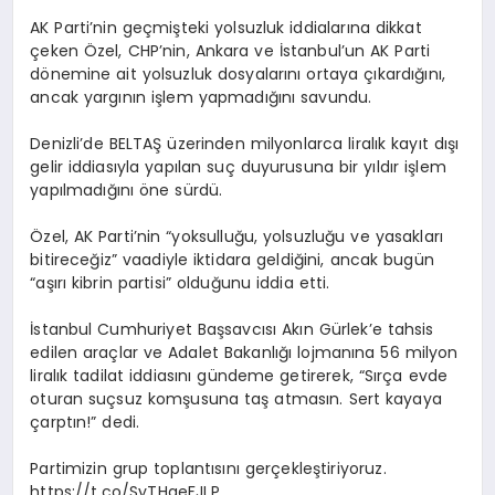
AK Parti’nin geçmişteki yolsuzluk iddialarına dikkat
çeken Özel, CHP’nin, Ankara ve İstanbul’un AK Parti
dönemine ait yolsuzluk dosyalarını ortaya çıkardığını,
ancak yargının işlem yapmadığını savundu.
Denizli’de BELTAŞ üzerinden milyonlarca liralık kayıt dışı
gelir iddiasıyla yapılan suç duyurusuna bir yıldır işlem
yapılmadığını öne sürdü.
Özel, AK Parti’nin “yoksulluğu, yolsuzluğu ve yasakları
bitireceğiz” vaadiyle iktidara geldiğini, ancak bugün
“aşırı kibrin partisi” olduğunu iddia etti.
İstanbul Cumhuriyet Başsavcısı Akın Gürlek’e tahsis
edilen araçlar ve Adalet Bakanlığı lojmanına 56 milyon
liralık tadilat iddiasını gündeme getirerek, “Sırça evde
oturan suçsuz komşusuna taş atmasın. Sert kayaya
çarptın!” dedi.
Partimizin grup toplantısını gerçekleştiriyoruz.
https://t.co/SyTHqeFJLP