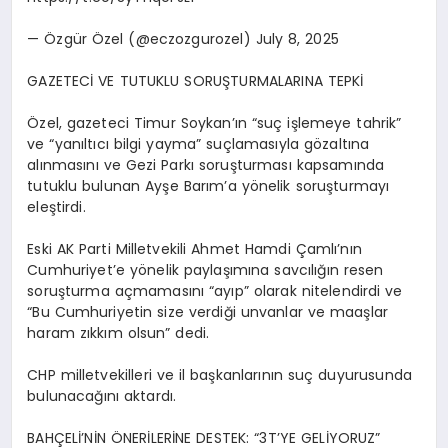
— Özgür Özel (@eczozgurozel) July 8, 2025
GAZETECİ VE TUTUKLU SORUŞTURMALARINA TEPKİ
Özel, gazeteci Timur Soykan’ın “suç işlemeye tahrik”
ve “yanıltıcı bilgi yayma” suçlamasıyla gözaltına
alınmasını ve Gezi Parkı soruşturması kapsamında
tutuklu bulunan Ayşe Barım’a yönelik soruşturmayı
eleştirdi.
Eski AK Parti Milletvekili Ahmet Hamdi Çamlı’nın
Cumhuriyet’e yönelik paylaşımına savcılığın resen
soruşturma açmamasını “ayıp” olarak nitelendirdi ve
“Bu Cumhuriyetin size verdiği unvanlar ve maaşlar
haram zıkkım olsun” dedi.
CHP milletvekilleri ve il başkanlarının suç duyurusunda
bulunacağını aktardı.
BAHÇELİ’NİN ÖNERİLERİNE DESTEK: “3T’YE GELİYORUZ”