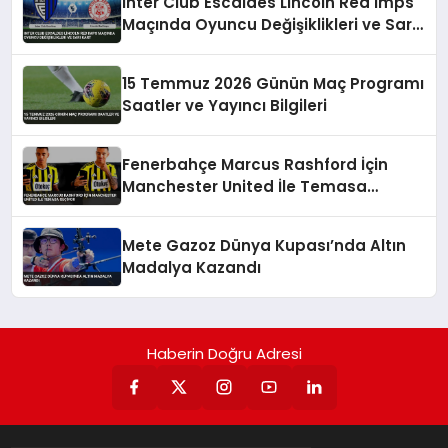
Inter Club Escaldes Lincoln Red Imps
Maçında Oyuncu Değişiklikleri ve Sarı
Kart
15 Temmuz 2026 Günün Maç Programı
Saatler ve Yayıncı Bilgileri
Fenerbahçe Marcus Rashford İçin
Manchester United İle Temasa
Geçiyor
Mete Gazoz Dünya Kupası’nda Altın
Madalya Kazandı
Haberin Doğru Adresi