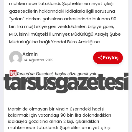
mahkemece tutuklandı. Şüpheliler emniyet çıkışı
MERSIN
gazetecilerin haklarındaki iddialarla ilgili sorusuna
“yalan” derken, şahısların adreslerinde bulunan 90
EĞITIM
bin lira müştekiye geri verildi.Edinilen bilgiye göre,
M.Ö. isimli müşteki İl Emniyet Müdürlüğü Asayiş Şube
İLETIŞIM
Müdürlüğü’ne bağlı Yandol Büro Amirliği’ne…
Admin
Paylaş
04 Ağustos 2019
Mersin’de olmayan bir vincin üzerindeki hacizi
kaldırmak için vatandaşı 90 bin lira dolandırdıkları
iddiasıyla gözaltına alınan 2 kişi, çıkarıldıkları
mahkemece tutuklandı. Şüpheliler emniyet çıkışı