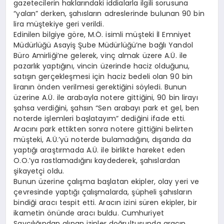
gazetecilerin haklarındaki iddialarla ilgili sorusuna
“yalan” derken, şahısların adreslerinde bulunan 90 bin
lira müştekiye geri verildi.
Edinilen bilgiye göre, M.Ö. isimli müşteki İl Emniyet
Müdürlüğü Asayiş Şube Müdürlüğü’ne bağlı Yandol
Büro Amirliği’ne gelerek, vinç almak üzere A.Ü. ile
pazarlık yaptığını, vincin üzerinde haciz olduğunu,
satışın gerçekleşmesi için haciz bedeli olan 90 bin
liranın önden verilmesi gerektiğini söyledi. Bunun
üzerine A.Ü. ile arabayla notere gittiğini, 90 bin lirayı
şahsa verdiğini, şahsın “Sen arabayı park et gel, ben
noterde işlemleri başlatayım” dediğini ifade etti.
Aracını park ettikten sonra notere gittiğini belirten
müşteki, A.Ü.’yü noterde bulamadığını, dışarıda da
yaptığı araştırmada A.Ü. ile birlikte hareket eden
O.O.’ya rastlamadığını kaydederek, şahıslardan
şikayetçi oldu.
Bunun üzerine çalışma başlatan ekipler, olay yeri ve
çevresinde yaptığı çalışmalarda, şüpheli şahısların
bindiği aracı tespit etti. Aracın izini süren ekipler, bir
ikametin önünde aracı buldu. Cumhuriyet
Savcılığından alınan izinler doğrultusunda aracın