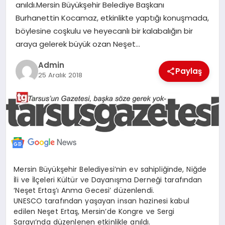
anıldı.Mersin Büyükşehir Belediye Başkanı
MERSIN
Burhanettin Kocamaz, etkinlikte yaptığı konuşmada,
böylesine coşkulu ve heyecanlı bir kalabalığın bir
EĞITIM
araya gelerek büyük ozan Neşet…
Admin
İLETIŞIM
Paylaş
25 Aralık 2018
Mersin Büyükşehir Belediyesi’nin ev sahipliğinde, Niğde
İli ve İlçeleri Kültür ve Dayanışma Derneği tarafından
‘Neşet Ertaş’ı Anma Gecesi’ düzenlendi.
UNESCO tarafından yaşayan insan hazinesi kabul
edilen Neşet Ertaş, Mersin’de Kongre ve Sergi
Sarayı’nda düzenlenen etkinlikle anıldı.