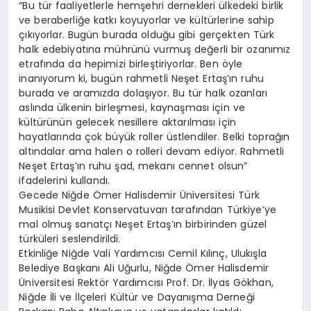
“Bu tür faaliyetlerle hemşehri dernekleri ülkedeki birlik
ve beraberliğe katkı koyuyorlar ve kültürlerine sahip
çıkıyorlar. Bugün burada olduğu gibi gerçekten Türk
halk edebiyatına mührünü vurmuş değerli bir ozanımız
etrafında da hepimizi birleştiriyorlar. Ben öyle
inanıyorum ki, bugün rahmetli Neşet Ertaş’ın ruhu
burada ve aramızda dolaşıyor. Bu tür halk ozanları
aslında ülkenin birleşmesi, kaynaşması için ve
kültürünün gelecek nesillere aktarılması için
hayatlarında çok büyük roller üstlendiler. Belki toprağın
altındalar ama halen o rolleri devam ediyor. Rahmetli
Neşet Ertaş’ın ruhu şad, mekanı cennet olsun”
ifadelerini kullandı.
Gecede Niğde Ömer Halisdemir Üniversitesi Türk
Musikisi Devlet Konservatuvarı tarafından Türkiye’ye
mal olmuş sanatçı Neşet Ertaş’ın birbirinden güzel
türküleri seslendirildi.
Etkinliğe Niğde Vali Yardımcısı Cemil Kılınç, Ulukışla
Belediye Başkanı Ali Uğurlu, Niğde Ömer Halisdemir
Üniversitesi Rektör Yardımcısı Prof. Dr. İlyas Gökhan,
Niğde İli ve İlçeleri Kültür ve Dayanışma Derneği