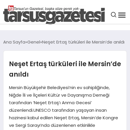
GENEL
Ana Sayfa
Genel
Neşet Ertaş türküleri ile Mersin’de anıldı
SPOR
Neşet Ertaş türküleri ile Mersin’de
ASAYIŞ
anıldı
DÜNYA
Mersin Büyükşehir Belediyesi’nin ev sahipliğinde,
Niğde İli ve İlçeleri Kültür ve Dayanışma Derneği
SIYASET
tarafından ‘Neşet Ertaş’ı Anma Gecesi’
düzenlendi.UNESCO tarafından yaşayan insan
hazinesi kabul edilen Neşet Ertaş, Mersin’de Kongre
EKONOMI
ve Sergi Sarayı’nda düzenlenen etkinlikle