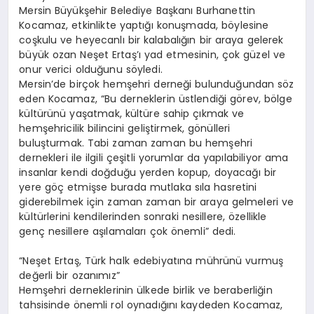
Mersin Büyükşehir Belediye Başkanı Burhanettin
Kocamaz, etkinlikte yaptığı konuşmada, böylesine
coşkulu ve heyecanlı bir kalabalığın bir araya gelerek
büyük ozan Neşet Ertaş’ı yad etmesinin, çok güzel ve
onur verici olduğunu söyledi.
Mersin’de birçok hemşehri derneği bulunduğundan söz
eden Kocamaz, “Bu derneklerin üstlendiği görev, bölge
kültürünü yaşatmak, kültüre sahip çıkmak ve
hemşehricilik bilincini geliştirmek, gönülleri
buluşturmak. Tabi zaman zaman bu hemşehri
dernekleri ile ilgili çeşitli yorumlar da yapılabiliyor ama
insanlar kendi doğduğu yerden kopup, doyacağı bir
yere göç etmişse burada mutlaka sıla hasretini
giderebilmek için zaman zaman bir araya gelmeleri ve
kültürlerini kendilerinden sonraki nesillere, özellikle
genç nesillere aşılamaları çok önemli” dedi.
“Neşet Ertaş, Türk halk edebiyatına mührünü vurmuş
değerli bir ozanımız”
Hemşehri derneklerinin ülkede birlik ve beraberliğin
tahsisinde önemli rol oynadığını kaydeden Kocamaz,