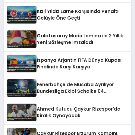
Geldi
Kızıl Yıldız Larne Karşısında Penaltı
Golüyle Öne Geçti
Galatasaray Mario Lemina ile 2 Yıllık
Yeni Sözleşme İmzaladı
İspanya Arjantin FIFA Dünya Kupası
Finalinde Karşı Karşıya
Fenerbahçe’de Musaba Ayrılıyor
Bundesliga Ekibi Schalke 04
Kiralamak İstiyor
Ahmed Kutucu Çaykur Rizespor’da
Kiralık Oynayacak
Çaykur Rizespor Erzurum Kampını