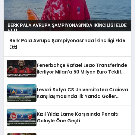
Berk Pala Avrupa Şampiyonası’nda İkinciliği Elde
Etti
Fenerbahçe Rafael Leao Transferinde
İlerliyor Milan’a 50 Milyon Euro Teklif
Edildi
Levski Sofya CS Universitatea Craiova
Karşılaşmasında İlk Yarıda Goller
Geldi
Kızıl Yıldız Larne Karşısında Penaltı
Golüyle Öne Geçti