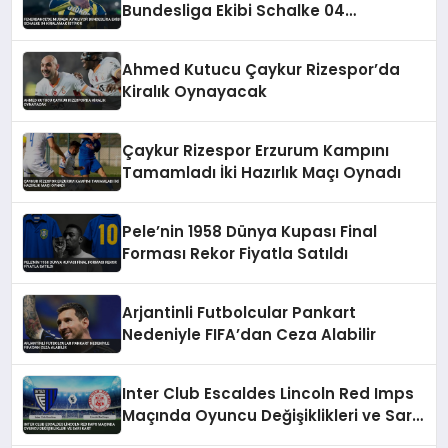
Bundesliga Ekibi Schalke 04
Kiralamak İstiyor
Ahmed Kutucu Çaykur Rizespor’da
Kiralık Oynayacak
Çaykur Rizespor Erzurum Kampını
Tamamladı İki Hazırlık Maçı Oynadı
Pele’nin 1958 Dünya Kupası Final
Forması Rekor Fiyatla Satıldı
Arjantinli Futbolcular Pankart
Nedeniyle FIFA’dan Ceza Alabilir
Inter Club Escaldes Lincoln Red Imps
Maçında Oyuncu Değişiklikleri ve Sarı
Kart