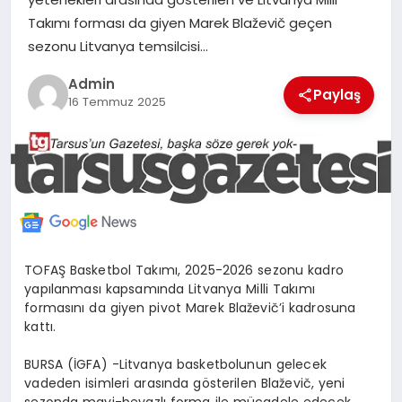
MERSIN
Takımı forması da giyen Marek Blaževič geçen
sezonu Litvanya temsilcisi…
EĞITIM
Admin
Paylaş
16 Temmuz 2025
İLETIŞIM
TOFAŞ Basketbol Takımı, 2025-2026 sezonu kadro
yapılanması kapsamında Litvanya Milli Takımı
formasını da giyen pivot Marek Blaževič’i kadrosuna
kattı.
BURSA (İGFA) -Litvanya basketbolunun gelecek
vadeden isimleri arasında gösterilen Blaževič, yeni