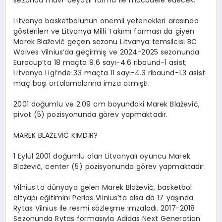
sezonda mavi-beyazlı forma ile mücadele edecek.
Litvanya basketbolunun önemli yetenekleri arasında
gösterilen ve Litvanya Milli Takımı forması da giyen
Marek Blaževič geçen sezonu Litvanya temsilcisi BC
Wolves Vilnius’da geçirmiş ve 2024-2025 sezonunda
Eurocup’ta 18 maçta 9.6 sayı-4.6 ribaund-1 asist;
Litvanya Ligi’nde 33 maçta 11 sayı-4.3 ribaund-1.3 asist
maç başı ortalamalarına imza atmıştı.
2001 doğumlu ve 2.09 cm boyundaki Marek Blaževič,
pivot (5) pozisyonunda görev yapmaktadır.
MAREK BLAŽEVİČ KİMDİR?
1 Eylül 2001 doğumlu olan Litvanyalı oyuncu Marek
Blaževič, center (5) pozisyonunda görev yapmaktadır.
Vilnius’ta dünyaya gelen Marek Blaževič, basketbol
altyapı eğitimini Perlas Vilnius’ta alsa da 17 yaşında
Rytas Vilnius ile resmi sözleşme imzaladı. 2017-2018
Sezonunda Rytas formasıyla Adidas Next Generation