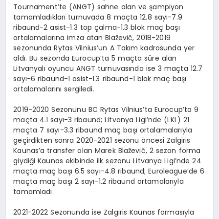
Tournament’te (ANGT) sahne alan ve şampiyon
tamamladıkları turnuvada 8 maçta 12.8 sayı-7.9
ribaund-2 asist-1.3 top çalma-1.3 blok maç başı
ortalamalarına imza atan Blaževič, 2018-2019
sezonunda Rytas Vilnius’un A Takım kadrosunda yer
aldı. Bu sezonda Eurocup’ta 5 maçta süre alan
Litvanyalı oyuncu ANGT turnuvasında ise 3 maçta 12.7
sayı-6 ribaund-1 asist-1.3 ribaund-1 blok maç başı
ortalamalarını sergiledi.
2019-2020 Sezonunu BC Rytas Vilnius’ta Eurocup’ta 9
maçta 4.1 sayı-3 ribaund; Litvanya Ligi’nde (LKL) 21
maçta 7 sayı-3.3 ribaund maç başı ortalamalarıyla
geçirdikten sonra 2020-2021 sezonu öncesi Zalgiris
Kaunas’a transfer olan Marek Blaževič, 2 sezon forma
giydiği Kaunas ekibinde ilk sezonu Litvanya Ligi’nde 24
maçta maç başı 6.5 sayı-4.8 ribaund; Euroleague’de 6
maçta maç başı 2 sayı-1.2 ribaund ortamalarıyla
tamamladı.
2021-2022 Sezonunda ise Zalgiris Kaunas formasıyla