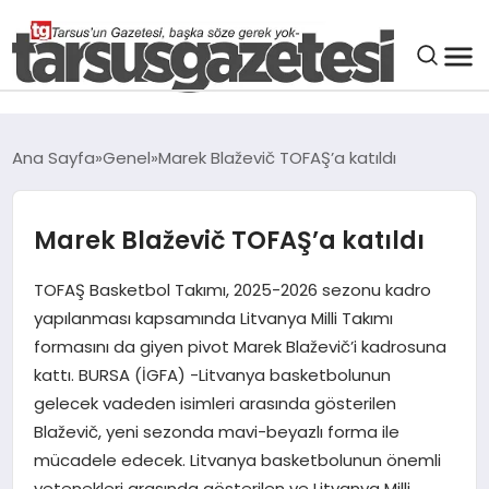
GENEL
Ana Sayfa
Genel
Marek Blaževič TOFAŞ’a katıldı
SPOR
Marek Blaževič TOFAŞ’a katıldı
ASAYIŞ
TOFAŞ Basketbol Takımı, 2025-2026 sezonu kadro
DÜNYA
yapılanması kapsamında Litvanya Milli Takımı
formasını da giyen pivot Marek Blaževič’i kadrosuna
kattı. BURSA (İGFA) -Litvanya basketbolunun
SIYASET
gelecek vadeden isimleri arasında gösterilen
Blaževič, yeni sezonda mavi-beyazlı forma ile
EKONOMI
mücadele edecek. Litvanya basketbolunun önemli
yetenekleri arasında gösterilen ve Litvanya Milli