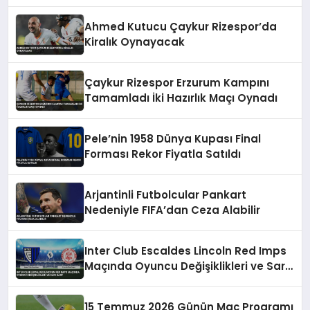
Kiralamak İstiyor
Ahmed Kutucu Çaykur Rizespor’da
Kiralık Oynayacak
Çaykur Rizespor Erzurum Kampını
Tamamladı İki Hazırlık Maçı Oynadı
Pele’nin 1958 Dünya Kupası Final
Forması Rekor Fiyatla Satıldı
Arjantinli Futbolcular Pankart
Nedeniyle FIFA’dan Ceza Alabilir
Inter Club Escaldes Lincoln Red Imps
Maçında Oyuncu Değişiklikleri ve Sarı
Kart
15 Temmuz 2026 Günün Maç Programı