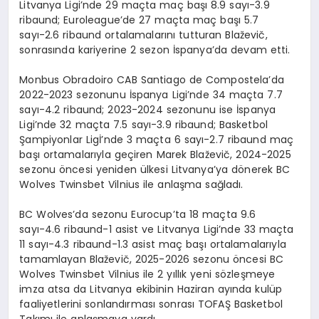
Litvanya Ligi’nde 29 maçta maç başı 8.9 sayı-3.9
ribaund; Euroleague’de 27 maçta maç başı 5.7
sayı-2.6 ribaund ortalamalarını tutturan Blaževič,
sonrasında kariyerine 2 sezon İspanya’da devam etti.
Monbus Obradoiro CAB Santiago de Compostela’da
2022-2023 sezonunu İspanya Ligi’nde 34 maçta 7.7
sayı-4.2 ribaund; 2023-2024 sezonunu ise İspanya
Ligi’nde 32 maçta 7.5 sayı-3.9 ribaund; Basketbol
Şampiyonlar Ligİ’nde 3 maçta 6 sayı-2.7 ribaund maç
başı ortamalarıyla geçiren Marek Blaževič, 2024-2025
sezonu öncesi yeniden ülkesi Litvanya’ya dönerek BC
Wolves Twinsbet Vilnius ile anlaşma sağladı.
BC Wolves’da sezonu Eurocup’ta 18 maçta 9.6
sayı-4.6 ribaund-1 asist ve Litvanya Ligi’nde 33 maçta
11 sayı-4.3 ribaund-1.3 asist maç başı ortalamalarıyla
tamamlayan Blaževič, 2025-2026 sezonu öncesi BC
Wolves Twinsbet Vilnius ile 2 yıllık yeni sözleşmeye
imza atsa da Litvanya ekibinin Haziran ayında kulüp
faaliyetlerini sonlandırması sonrası TOFAŞ Basketbol