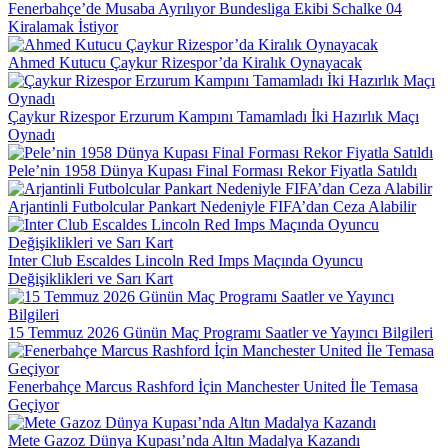
Fenerbahçe’de Musaba Ayrılıyor Bundesliga Ekibi Schalke 04
Kiralamak İstiyor
Ahmed Kutucu Çaykur Rizespor’da Kiralık Oynayacak
Çaykur Rizespor Erzurum Kampını Tamamladı İki Hazırlık Maçı
Oynadı
Pele’nin 1958 Dünya Kupası Final Forması Rekor Fiyatla Satıldı
Arjantinli Futbolcular Pankart Nedeniyle FIFA’dan Ceza Alabilir
Inter Club Escaldes Lincoln Red Imps Maçında Oyuncu
Değişiklikleri ve Sarı Kart
15 Temmuz 2026 Günün Maç Programı Saatler ve Yayıncı Bilgileri
Fenerbahçe Marcus Rashford İçin Manchester United İle Temasa
Geçiyor
Mete Gazoz Dünya Kupası’nda Altın Madalya Kazandı