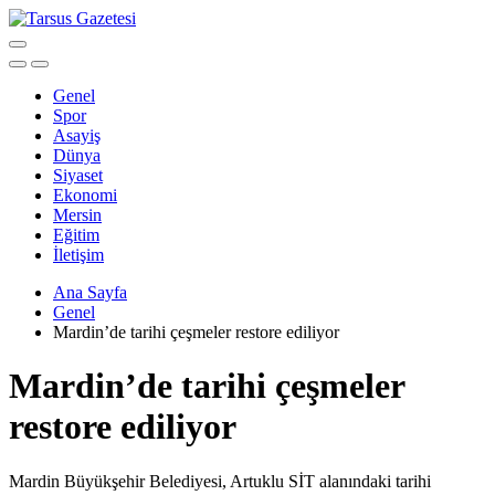
Genel
Spor
Asayiş
Dünya
Siyaset
Ekonomi
Mersin
Eğitim
İletişim
Ana Sayfa
Genel
Mardin’de tarihi çeşmeler restore ediliyor
Mardin’de tarihi çeşmeler
restore ediliyor
Mardin Büyükşehir Belediyesi, Artuklu SİT alanındaki tarihi