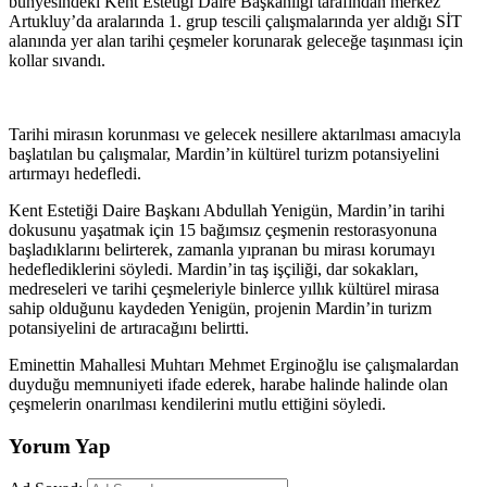
bünyesindeki Kent Estetiği Daire Başkanlığı tarafından merkez
Artukluy’da aralarında 1. grup tescili çalışmalarında yer aldığı SİT
alanında yer alan tarihi çeşmeler korunarak geleceğe taşınması için
kollar sıvandı.
Tarihi mirasın korunması ve gelecek nesillere aktarılması amacıyla
başlatılan bu çalışmalar, Mardin’in kültürel turizm potansiyelini
artırmayı hedefledi.
Kent Estetiği Daire Başkanı Abdullah Yenigün, Mardin’in tarihi
dokusunu yaşatmak için 15 bağımsız çeşmenin restorasyonuna
başladıklarını belirterek, zamanla yıpranan bu mirası korumayı
hedeflediklerini söyledi. Mardin’in taş işçiliği, dar sokakları,
medreseleri ve tarihi çeşmeleriyle binlerce yıllık kültürel mirasa
sahip olduğunu kaydeden Yenigün, projenin Mardin’in turizm
potansiyelini de artıracağını belirtti.
Eminettin Mahallesi Muhtarı Mehmet Erginoğlu ise çalışmalardan
duyduğu memnuniyeti ifade ederek, harabe halinde halinde olan
çeşmelerin onarılması kendilerini mutlu ettiğini söyledi.
Yorum Yap