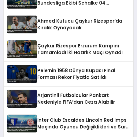
Bundesliga Ekibi Schalke 04
Kiralamak İstiyor
Ahmed Kutucu Çaykur Rizespor’da
Kiralık Oynayacak
Çaykur Rizespor Erzurum Kampını
Tamamladı İki Hazırlık Maçı Oynadı
Pele’nin 1958 Dünya Kupası Final
Forması Rekor Fiyatla Satıldı
Arjantinli Futbolcular Pankart
Nedeniyle FIFA’dan Ceza Alabilir
Inter Club Escaldes Lincoln Red Imps
Maçında Oyuncu Değişiklikleri ve Sarı
Kart