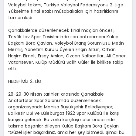
Voleybol takımı, Türkiye Voleybol Federasyonu 2. Lige
Yükselme final etabı müsabakaları için hazırlıklarını
tamamladı.
Çanakkale’de düzenlenecek final maçları öncesi,
Tevfik Lav Spor Tesisleri’nde son antrenmanı Kulüp
Başkanı Bora Çaylan, Voleybol Branş Sorumlusu Metin
Memiş, Yönetim Kurulu Üyeleri Engin Altun, Orhan
Haşim Elmalı, Ersoy Arslan, Özcan Nalbantlar, Ali Caner
Vatansever, Kulüp Müdürü Salih Güler ile birlikte takip
etti.
HEDEFİMİZ 2. LİG
28-29-30 Nisan tarihleri arasında Çanakkale
Anafartalar Spor Salonu’nda düzenlenecek
organizasyonda Manisa Büyükşehir Belediyespor;
Balıkesir DSİ ve Lüleburgaz 1922 Spor Kulübü ile karşı
karşıya gelecek. Bu zorlu karşılaşmalar öncesinde
takıma başarılar dileyen Kulüp Başkanı Bora Çaylan,
“Güzel işler başardınız, ama her şey bitmedi. Şimdi bu