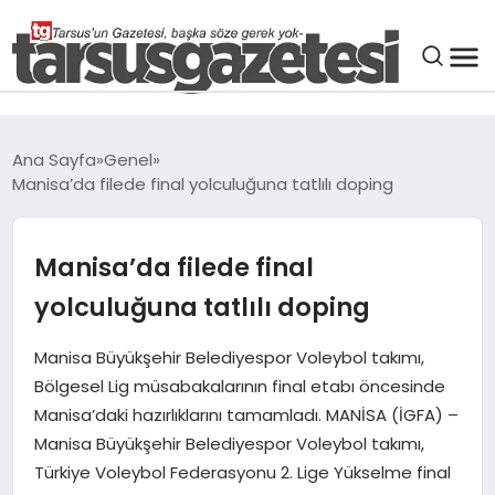
GENEL
Ana Sayfa
Genel
Manisa’da filede final yolculuğuna tatlılı doping
SPOR
ASAYIŞ
Manisa’da filede final
yolculuğuna tatlılı doping
DÜNYA
Manisa Büyükşehir Belediyespor Voleybol takımı,
Bölgesel Lig müsabakalarının final etabı öncesinde
SIYASET
Manisa’daki hazırlıklarını tamamladı. MANİSA (İGFA) –
Manisa Büyükşehir Belediyespor Voleybol takımı,
EKONOMI
Türkiye Voleybol Federasyonu 2. Lige Yükselme final