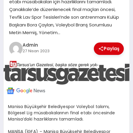
etabı müsabakaları için hazırlıklarını tamamladı.
MERSIN
Çanakkale’de düzenlenecek final maçları öncesi,
Tevfik Lav Spor Tesisleri’nde son antrenmanı Kulüp
EĞITIM
Başkanı Bora Çaylan, Voleybol Branş Sorumlusu
Metin Memiş, Yönetim…
İLETIŞIM
Admin
Paylaş
27 Nisan 2023
Manisa Büyükşehir Belediyespor Voleybol takımı,
Bölgesel Lig müsabakalarının final etabı öncesinde
Manisa’daki hazırlıklarını tamamladı.
MANİSA (İGFA) – Manisa Büyükşehir Belediyespor