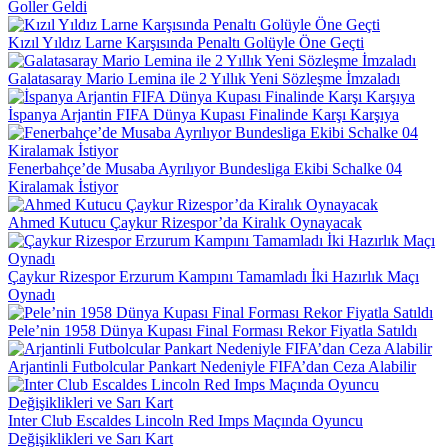
Goller Geldi
Kızıl Yıldız Larne Karşısında Penaltı Golüyle Öne Geçti
Galatasaray Mario Lemina ile 2 Yıllık Yeni Sözleşme İmzaladı
İspanya Arjantin FIFA Dünya Kupası Finalinde Karşı Karşıya
Fenerbahçe’de Musaba Ayrılıyor Bundesliga Ekibi Schalke 04
Kiralamak İstiyor
Ahmed Kutucu Çaykur Rizespor’da Kiralık Oynayacak
Çaykur Rizespor Erzurum Kampını Tamamladı İki Hazırlık Maçı
Oynadı
Pele’nin 1958 Dünya Kupası Final Forması Rekor Fiyatla Satıldı
Arjantinli Futbolcular Pankart Nedeniyle FIFA’dan Ceza Alabilir
Inter Club Escaldes Lincoln Red Imps Maçında Oyuncu
Değişiklikleri ve Sarı Kart