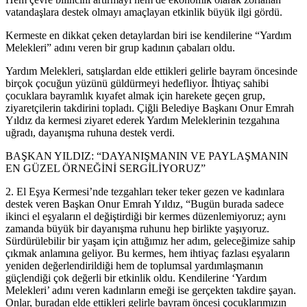
vatandaşlara destek olmayı amaçlayan etkinlik büyük ilgi gördü.
Kermeste en dikkat çeken detaylardan biri ise kendilerine “Yardım
Melekleri” adını veren bir grup kadının çabaları oldu.
Yardım Melekleri, satışlardan elde ettikleri gelirle bayram öncesinde
birçok çocuğun yüzünü güldürmeyi hedefliyor. İhtiyaç sahibi
çocuklara bayramlık kıyafet almak için harekete geçen grup,
ziyaretçilerin takdirini topladı. Çiğli Belediye Başkanı Onur Emrah
Yıldız da kermesi ziyaret ederek Yardım Meleklerinin tezgahına
uğradı, dayanışma ruhuna destek verdi.
BAŞKAN YILDIZ: “DAYANIŞMANIN VE PAYLAŞMANIN
EN GÜZEL ÖRNEĞİNİ SERGİLİYORUZ”
2. El Eşya Kermesi’nde tezgahları teker teker gezen ve kadınlara
destek veren Başkan Onur Emrah Yıldız, “Bugün burada sadece
ikinci el eşyaların el değiştirdiği bir kermes düzenlemiyoruz; aynı
zamanda büyük bir dayanışma ruhunu hep birlikte yaşıyoruz.
Sürdürülebilir bir yaşam için attığımız her adım, geleceğimize sahip
çıkmak anlamına geliyor. Bu kermes, hem ihtiyaç fazlası eşyaların
yeniden değerlendirildiği hem de toplumsal yardımlaşmanın
güçlendiği çok değerli bir etkinlik oldu. Kendilerine ‘Yardım
Melekleri’ adını veren kadınların emeği ise gerçekten takdire şayan.
Onlar, buradan elde ettikleri gelirle bayram öncesi çocuklarımızın