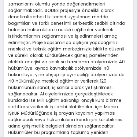
zamanlarını olumlu yönde değerlendirmeleri
sağlanmaktadır. SODES projesiyle öncelikli olarak
denetimli serbestlik tedbiri uygulanan madde
bağımlıları ve farklı denetimli serbestlik tedbiri altında
bulunan hükümlülere mesleki eğitimler verilerek
istihdamlarının sağlanması ve iş edinmeleri amaç
edinmiştir. Proje kapsamında açılışını yapacağımız
mesleki ve teknik eğitim merkezimizle birlikte düzenli
ve sürekli olarak sürdürülecek güneş panellerinden
elektrik enerjisi ve sıcak su hazırlama atölyemizde 40
hükümlüye, ayrıca kaynakçılık atölyemizde 40
hükümlüye, yine ahşap içi oymacılığı atölyemizde de
40 hükümlüye mesleki eğitimler verilerek 120
hükümlünün sanat, iş sahibi olarak yetiştirilmesi
sağlanacaktır. Atölyelerimizde gerçekleştirilecek
kurslarda ise Milli Eğitim Bakanlığı onaylı kurs bitirme
sertifikası verilerek iş sahibi olabilmeleri için Mersin
İŞKUR Müdürlüğünde iş arayan kaydının yapılması
sağlanacak veya hükümlülerin kendi işini kurabilmesi
adına girişimcilik belgeleri almaları sağlanacaktır.
Hükümlüler bu programlarla topluma yeniden