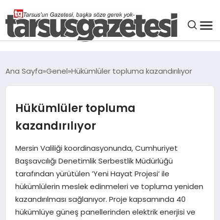
GENEL
Ana Sayfa
Genel
Hükümlüler topluma kazandırılıyor
SPOR
Hükümlüler topluma
ASAYIŞ
kazandırılıyor
DÜNYA
Mersin Valiliği koordinasyonunda, Cumhuriyet
Başsavcılığı Denetimlik Serbestlik Müdürlüğü
SIYASET
tarafından yürütülen ’Yeni Hayat Projesi’ ile
hükümlülerin meslek edinmeleri ve topluma yeniden
kazandırılması sağlanıyor. Proje kapsamında 40
EKONOMI
hükümlüye güneş panellerinden elektrik enerjisi ve