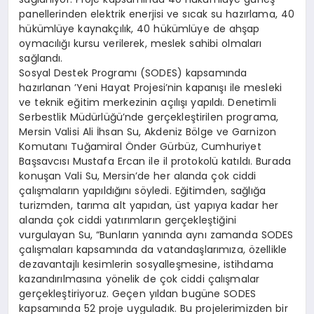
panellerinden elektrik enerjisi ve sıcak su hazırlama, 40
hükümlüye kaynakçılık, 40 hükümlüye de ahşap
oymacılığı kursu verilerek, meslek sahibi olmaları
sağlandı.
Sosyal Destek Programı (SODES) kapsamında
hazırlanan ’Yeni Hayat Projesi’nin kapanışı ile mesleki
ve teknik eğitim merkezinin açılışı yapıldı. Denetimli
Serbestlik Müdürlüğü’nde gerçekleştirilen programa,
Mersin Valisi Ali İhsan Su, Akdeniz Bölge ve Garnizon
Komutanı Tuğamiral Önder Gürbüz, Cumhuriyet
Başsavcısı Mustafa Ercan ile il protokolü katıldı. Burada
konuşan Vali Su, Mersin’de her alanda çok ciddi
çalışmaların yapıldığını söyledi. Eğitimden, sağlığa
turizmden, tarıma alt yapıdan, üst yapıya kadar her
alanda çok ciddi yatırımların gerçekleştiğini
vurgulayan Su, “Bunların yanında aynı zamanda SODES
çalışmaları kapsamında da vatandaşlarımıza, özellikle
dezavantajlı kesimlerin sosyalleşmesine, istihdama
kazandırılmasına yönelik de çok ciddi çalışmalar
gerçekleştiriyoruz. Geçen yıldan bugüne SODES
kapsamında 52 proje uyguladık. Bu projelerimizden bir