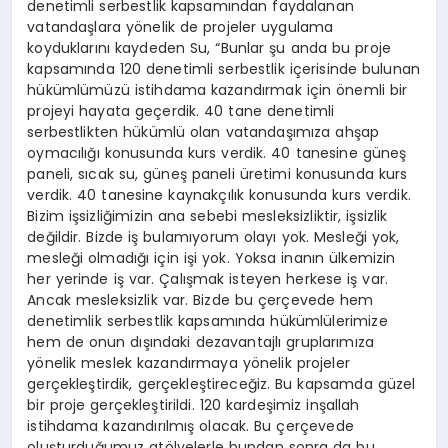
denetimli serbestlik kapsamından faydalanan
vatandaşlara yönelik de projeler uygulama
koyduklarını kaydeden Su, “Bunlar şu anda bu proje
kapsamında 120 denetimli serbestlik içerisinde bulunan
hükümlümüzü istihdama kazandırmak için önemli bir
projeyi hayata geçerdik. 40 tane denetimli
serbestlikten hükümlü olan vatandaşımıza ahşap
oymacılığı konusunda kurs verdik. 40 tanesine güneş
paneli, sıcak su, güneş paneli üretimi konusunda kurs
verdik. 40 tanesine kaynakçılık konusunda kurs verdik.
Bizim işsizliğimizin ana sebebi mesleksizliktir, işsizlik
değildir. Bizde iş bulamıyorum olayı yok. Mesleği yok,
mesleği olmadığı için işi yok. Yoksa inanın ülkemizin
her yerinde iş var. Çalışmak isteyen herkese iş var.
Ancak mesleksizlik var. Bizde bu çerçevede hem
denetimlik serbestlik kapsamında hükümlülerimize
hem de onun dışındaki dezavantajlı gruplarımıza
yönelik meslek kazandırmaya yönelik projeler
gerçekleştirdik, gerçekleştireceğiz. Bu kapsamda güzel
bir proje gerçekleştirildi. 120 kardeşimiz inşallah
istihdama kazandırılmış olacak. Bu çerçevede
oluşturduğumuz atölyelerle bundan sonra da bu