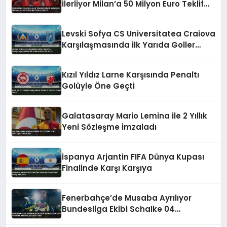
İlerliyor Milan’a 50 Milyon Euro Teklif
Edildi
Levski Sofya CS Universitatea Craiova
Karşılaşmasında İlk Yarıda Goller
Geldi
Kızıl Yıldız Larne Karşısında Penaltı
Golüyle Öne Geçti
Galatasaray Mario Lemina ile 2 Yıllık
Yeni Sözleşme İmzaladı
İspanya Arjantin FIFA Dünya Kupası
Finalinde Karşı Karşıya
Fenerbahçe’de Musaba Ayrılıyor
Bundesliga Ekibi Schalke 04
Kiralamak İstiyor