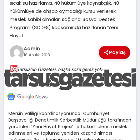
sıcak su hazırlama, 40 hükümlüye kaynakçılık, 40
MERSIN
hükümlüye de ahşap oymacılığı kursu verilerek,
meslek sahibi olmaları sağlandı.Sosyal Destek
EĞITIM
Programı (SODES) kapsamında hazırlanan ’Yeni
Hayat…
İLETIŞIM
Admin
Paylaş
18 Aralık 2018
Mersin Valiliği koordinasyonunda, Cumhuriyet
Başsavcılığı Denetimlik Serbestlik Müdürlüğü tarafından
yürütülen ’Yeni Hayat Projesi’ ile hükümlülerin meslek
edinmeleri ve topluma yeniden kazandırılması
sağlanıyor. Proje kapsamında 40 hükümlüye güneş