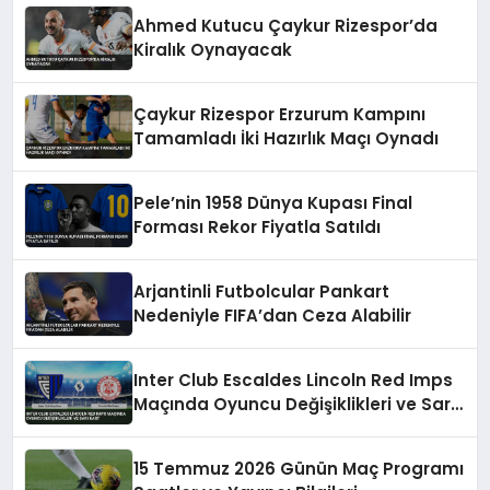
Ahmed Kutucu Çaykur Rizespor’da
Kiralık Oynayacak
Çaykur Rizespor Erzurum Kampını
Tamamladı İki Hazırlık Maçı Oynadı
Pele’nin 1958 Dünya Kupası Final
Forması Rekor Fiyatla Satıldı
Arjantinli Futbolcular Pankart
Nedeniyle FIFA’dan Ceza Alabilir
Inter Club Escaldes Lincoln Red Imps
Maçında Oyuncu Değişiklikleri ve Sarı
Kart
15 Temmuz 2026 Günün Maç Programı