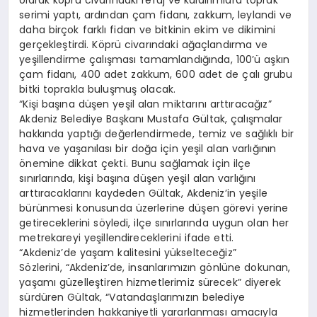
olarak köprü civarındaki refüj ve kaldırımlara toprak
serimi yaptı, ardından çam fidanı, zakkum, leylandi ve
daha birçok farklı fidan ve bitkinin ekim ve dikimini
gerçekleştirdi. Köprü civarındaki ağaçlandırma ve
yeşillendirme çalışması tamamlandığında, 100’ü aşkın
çam fidanı, 400 adet zakkum, 600 adet de çalı grubu
bitki toprakla buluşmuş olacak.
“Kişi başına düşen yeşil alan miktarını arttıracağız”
Akdeniz Belediye Başkanı Mustafa Gültak, çalışmalar
hakkında yaptığı değerlendirmede, temiz ve sağlıklı bir
hava ve yaşanılası bir doğa için yeşil alan varlığının
önemine dikkat çekti. Bunu sağlamak için ilçe
sınırlarında, kişi başına düşen yeşil alan varlığını
arttıracaklarını kaydeden Gültak, Akdeniz’in yeşile
bürünmesi konusunda üzerlerine düşen görevi yerine
getireceklerini söyledi, ilçe sınırlarında uygun olan her
metrekareyi yeşillendireceklerini ifade etti.
“Akdeniz’de yaşam kalitesini yükselteceğiz”
Sözlerini, “Akdeniz’de, insanlarımızın gönlüne dokunan,
yaşamı güzelleştiren hizmetlerimiz sürecek” diyerek
sürdüren Gültak, “Vatandaşlarımızın belediye
hizmetlerinden hakkaniyetli yararlanması amacıyla