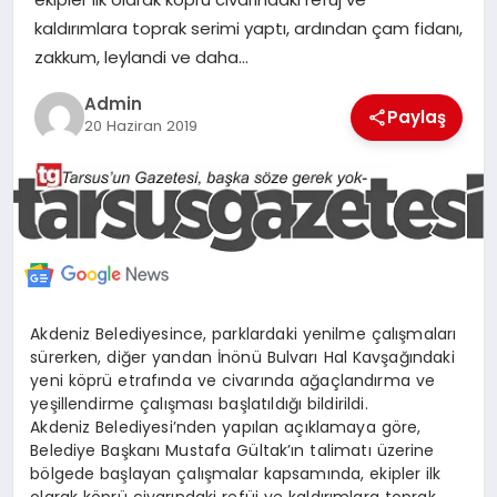
MERSIN
kaldırımlara toprak serimi yaptı, ardından çam fidanı,
zakkum, leylandi ve daha…
EĞITIM
Admin
Paylaş
20 Haziran 2019
İLETIŞIM
Akdeniz Belediyesince, parklardaki yenilme çalışmaları
sürerken, diğer yandan İnönü Bulvarı Hal Kavşağındaki
yeni köprü etrafında ve civarında ağaçlandırma ve
yeşillendirme çalışması başlatıldığı bildirildi.
Akdeniz Belediyesi’nden yapılan açıklamaya göre,
Belediye Başkanı Mustafa Gültak’ın talimatı üzerine
bölgede başlayan çalışmalar kapsamında, ekipler ilk