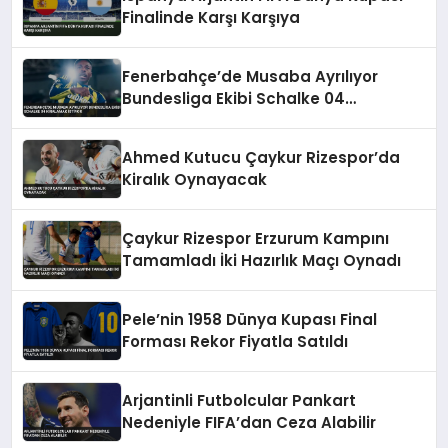
Finalinde Karşı Karşıya
Fenerbahçe’de Musaba Ayrılıyor
Bundesliga Ekibi Schalke 04
Kiralamak İstiyor
Ahmed Kutucu Çaykur Rizespor’da
Kiralık Oynayacak
Çaykur Rizespor Erzurum Kampını
Tamamladı İki Hazırlık Maçı Oynadı
Pele’nin 1958 Dünya Kupası Final
Forması Rekor Fiyatla Satıldı
Arjantinli Futbolcular Pankart
Nedeniyle FIFA’dan Ceza Alabilir