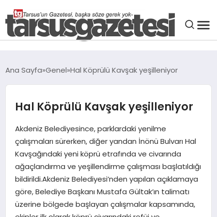
GENEL
Ana Sayfa
Genel
Hal Köprülü Kavşak yeşilleniyor
SPOR
Hal Köprülü Kavşak yeşilleniyor
ASAYIŞ
Akdeniz Belediyesince, parklardaki yenilme
DÜNYA
çalışmaları sürerken, diğer yandan İnönü Bulvarı Hal
Kavşağındaki yeni köprü etrafında ve civarında
ağaçlandırma ve yeşillendirme çalışması başlatıldığı
SIYASET
bildirildi.Akdeniz Belediyesi’nden yapılan açıklamaya
göre, Belediye Başkanı Mustafa Gültak’ın talimatı
EKONOMI
üzerine bölgede başlayan çalışmalar kapsamında,
ekipler ilk olarak köprü civarındaki refüj ve