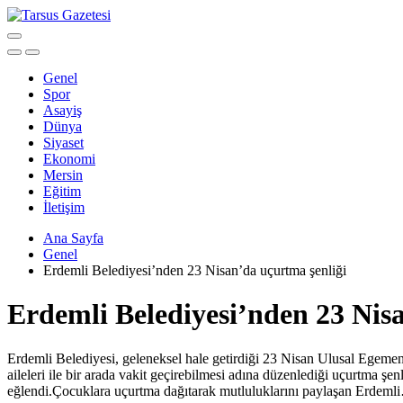
Genel
Spor
Asayiş
Dünya
Siyaset
Ekonomi
Mersin
Eğitim
İletişim
Ana Sayfa
Genel
Erdemli Belediyesi’nden 23 Nisan’da uçurtma şenliği
Erdemli Belediyesi’nden 23 Nis
Erdemli Belediyesi, geleneksel hale getirdiği 23 Nisan Ulusal Egeme
aileleri ile bir arada vakit geçirebilmesi adına düzenlediği uçurtma şe
eğlendi.Çocuklara uçurtma dağıtarak mutluluklarını paylaşan Erdeml