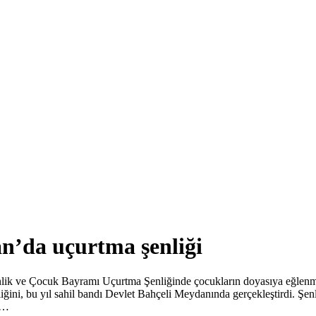
an’da uçurtma şenliği
nlik ve Çocuk Bayramı Uçurtma Şenliğinde çocukların doyasıya eğlenmel
nliğini, bu yıl sahil bandı Devlet Bahçeli Meydanında gerçekleştirdi. Şe
i…