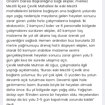
Onarım Dairesi Başkanlığına bağlı ekipler, merkez
Mezitli İlçesi Çevlik Mahallesi ile eski Mezitli
mahallelerini birbirine bağlayan ana bağlantı yolunda
aşırı yağış nedeniyle meydana gelen heyelan sonucu
zarar gören yolda hızla çalışmalarına başladı. İki
ekskavatör, 2 kamyon,1 loder ve 6 personelle bölgede
çalışmalarını sürdüren ekipler, 40 kamyon taş
malzeme ile yol alt aksına taş duvar örerek yol
güvenliğini sağladı. Hemen ardından büz borularla 20
metre yağmursuyu drenaj hattı döşeyen ekipler, son
olarak 50 kamyon stabilize malzeme serimi
gerçekleştirerek heyelan sonucu zarar gören yolu 5
gün gibi kısa bir sürede ulaşıma açtı.
Çevlik Mahalle Muhtarı Ali Uğuz, çalışmalarla ilgili
yaptığı açıklamada, “Burası eski Mezitli-Çevlik ana
bağlantı yolumuz. Bu yol çok işlek. O yüzden bu yolun
devamlı açık tutulması lazım. Devamlı işlek hale
getirmemiz lazım. Burada böyle bir heyelan olmadı
daha önce. Bu yıl bölgede aşırı yağış oldu. Yağıştan
dolayı ayın 15’inden sonra bir heyelan oldu. Heyelandan
dolayı da biz yolu 3-5 gün kapatmak zorunda kaldık”
dedi.