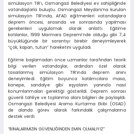
simülasyon TIR’ı, Osmangazi Belediyesi ev sahipliğinde
vatandaşlarla buluştu. Osmangazi Meydanı’na kurulan
simülasyon TIR’ında, AFAD eğitmenleri vatandaşlara
deprem öncesi, sırasında ve sonrasında yapılması
gerekenleri uygulamalı olarak anlattı. Eğitime
katılanlar, 1999 Marmara Depremi’nde olduğu gibi 7,4
büyüklüğünde bir sarsıntıyı birebir deneyimleyerek
“çök, kapan, tutun” hareketini uyguladı.
Eğitime başlamadan önce uzmanlar tarafından teorik
bilgi verilen vatandaşlar, ardından özel olarak
tasarlanmış simülasyon TIR’ında deprem anını
deneyimledi. Eğitim boyunca katılımcılara masa,
kanepe, sandalye gibi eşyaların yanında nasıl
konumlanmaları gerektiği gösterildi. Deprem sonrası
güvenli tahliye ve toplanma alanı bilgileri de paylaşıldı.
Osmangazi Belediyesi Arama Kurtarma Ekibi (OSAD)
de alanda görev alarak farkındalık çalışmalarına
destek verdi.
“BİNALARIMIZIN GÜVENLİĞİNDEN EMİN OLMALIYIZ”