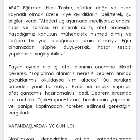
AFAD Eğitmeni Hilal Taşkın, afetleri doğa ve insan
kaynaklı olmak üzere ikiye ayırdıklarını belirterek, şu
bilgileri verdi: “Afetleri üç aşamada inceliyoruz; öncesi,
sırası ve sonrası. En önemli adım, afet öncesidir.
Yaşadığımız konutun mühendislik hizmeti almış ve
sağlam bir yapı olduğundan emin olmalıyız. Eğer
binamızdan şüphe duyuyorsak, hasar tespiti
yapılmasını sağlayabiliriz.”
Taşkın ayrıca aile içi afet planının önemine dikkat
çekerek, “Toplanma alanımız neresi? Deprem anında
çocuklarımız okuldaysa kim alacak? Bu sorulara
önceden yanıt bulmalıyız. Evde risk analizi yapmalı,
afet çantamızı hazırlamalıyız” dedi. Deprem sırasında
ise mutlaka “çök-kapan-tutun” hareketinin yapılması
ve paniğe kapılmadan hareket edilmesi gerektiğini
vurguladı.
VATANDAŞLARDAN YOĞUN İLGİ
Simülasyon deneyimine katılan vatandaşlardan