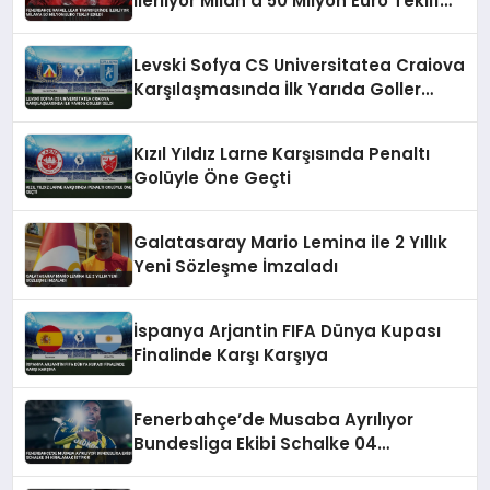
İlerliyor Milan’a 50 Milyon Euro Teklif
Edildi
Levski Sofya CS Universitatea Craiova
Karşılaşmasında İlk Yarıda Goller
Geldi
Kızıl Yıldız Larne Karşısında Penaltı
Golüyle Öne Geçti
Galatasaray Mario Lemina ile 2 Yıllık
Yeni Sözleşme İmzaladı
İspanya Arjantin FIFA Dünya Kupası
Finalinde Karşı Karşıya
Fenerbahçe’de Musaba Ayrılıyor
Bundesliga Ekibi Schalke 04
Kiralamak İstiyor