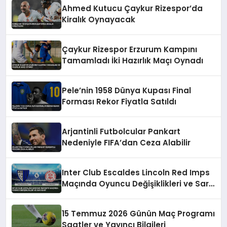
Ahmed Kutucu Çaykur Rizespor’da
Kiralık Oynayacak
Çaykur Rizespor Erzurum Kampını
Tamamladı İki Hazırlık Maçı Oynadı
Pele’nin 1958 Dünya Kupası Final
Forması Rekor Fiyatla Satıldı
Arjantinli Futbolcular Pankart
Nedeniyle FIFA’dan Ceza Alabilir
Inter Club Escaldes Lincoln Red Imps
Maçında Oyuncu Değişiklikleri ve Sarı
Kart
15 Temmuz 2026 Günün Maç Programı
Saatler ve Yayıncı Bilgileri