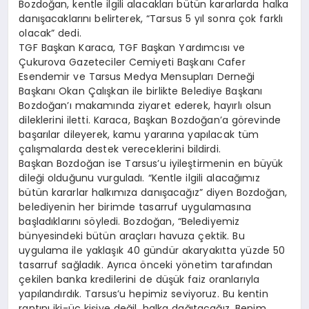
Bozdoğan, kentle ilgili alacakları bütün kararlarda halka
danışacaklarını belirterek, “Tarsus 5 yıl sonra çok farklı
olacak” dedi.
TGF Başkan Karaca, TGF Başkan Yardımcısı ve
Çukurova Gazeteciler Cemiyeti Başkanı Cafer
Esendemir ve Tarsus Medya Mensupları Derneği
Başkanı Okan Çalışkan ile birlikte Belediye Başkanı
Bozdoğan’ı makamında ziyaret ederek, hayırlı olsun
dileklerini iletti. Karaca, Başkan Bozdoğan’a görevinde
başarılar dileyerek, kamu yararına yapılacak tüm
çalışmalarda destek vereceklerini bildirdi.
Başkan Bozdoğan ise Tarsus’u iyileştirmenin en büyük
dileği olduğunu vurguladı. “Kentle ilgili alacağımız
bütün kararlar halkımıza danışacağız” diyen Bozdoğan,
belediyenin her birimde tasarruf uygulamasına
başladıklarını söyledi. Bozdoğan, “Belediyemiz
bünyesindeki bütün araçları havuza çektik. Bu
uygulama ile yaklaşık 40 gündür akaryakıtta yüzde 50
tasarruf sağladık. Ayrıca önceki yönetim tarafından
çekilen banka kredilerini de düşük faiz oranlarıyla
yapılandırdık. Tarsus’u hepimiz seviyoruz. Bu kentin
rantını iki-üç kişiye değil, halka dağıtacağız. Benim