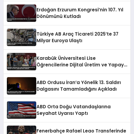
Erdoğan Erzurum Kongresi’nin 107. Yıl
Dönümünü Kutladı
Türkiye AB Araç Ticareti 2025’te 37
Milyar Euroya Ulaştı
Karabük Üniversitesi Lise
Öğrencilerine Dijital Üretim ve Yapay
Zeka Eğitimi Veriyor
ABD Ordusu İran’a Yönelik 13. Saldırı
Dalgasını Tamamladığını Açıkladı
ABD Orta Doğu Vatandaşlarına
Seyahat Uyarısı Yaptı
Fenerbahçe Rafael Leao Transferinde