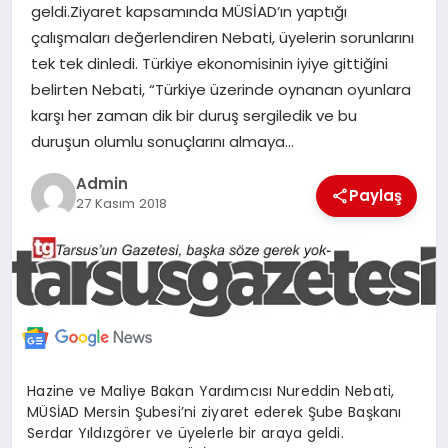
geldi.Ziyaret kapsamında MÜSİAD’ın yaptığı
MERSIN
çalışmaları değerlendiren Nebati, üyelerin sorunlarını
tek tek dinledi. Türkiye ekonomisinin iyiye gittiğini
EĞITIM
belirten Nebati, “Türkiye üzerinde oynanan oyunlara
karşı her zaman dik bir duruş sergiledik ve bu
İLETIŞIM
duruşun olumlu sonuçlarını almaya…
Admin
Paylaş
27 Kasım 2018
Hazine ve Maliye Bakan Yardımcısı Nureddin Nebati,
MÜSİAD Mersin Şubesi’ni ziyaret ederek Şube Başkanı
Serdar Yıldızgörer ve üyelerle bir araya geldi.