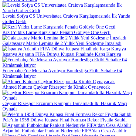
Levski Sofya CS Universitatea Craiova Karşılaşmasında İlk Yarıda
Goller Geldi
Kızıl Yıldız Larne Karşısında Penaltı Golüyle Öne Geçti
Galatasaray Mario Lemina ile 2 Yıllık Yeni Sözleşme İmzaladı
İspanya Arjantin FIFA Dünya Kupası Finalinde Karşı Karşıya
Fenerbahçe’de Musaba Ayrılıyor Bundesliga Ekibi Schalke 04
Kiralamak İstiyor
Ahmed Kutucu Çaykur Rizespor’da Kiralık Oynayacak
Çaykur Rizespor Erzurum Kampını Tamamladı İki Hazırlık Maçı
Oynadı
Pele’nin 1958 Dünya Kupası Final Forması Rekor Fiyatla Satıldı
Arjantinli Futbolcular Pankart Nedeniyle FIFA’dan Ceza Alabilir