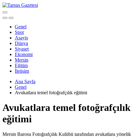
Genel
Spor
Asayiş
Dünya
Siyaset
Ekonomi
Mersin
Eğitim
İletişim
Ana Sayfa
Genel
Avukatlara temel fotoğrafçılık eğitimi
Avukatlara temel fotoğrafçılık
eğitimi
Mersin Barosu Fotoğrafçılık Kulübü tarafından avukatlara yönelik