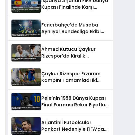
İspanya Arjantin FIFA Dünya
Kupası Finalinde Karşı
Karşıya
Fenerbahçe’de Musaba
Ayrılıyor Bundesliga Ekibi
Schalke 04 Kiralamak İstiyor
Ahmed Kutucu Çaykur
Rizespor’da Kiralık
Oynayacak
Çaykur Rizespor Erzurum
Kampını Tamamladı İki
Hazırlık Maçı Oynadı
Pele’nin 1958 Dünya Kupası
Final Forması Rekor Fiyatla
Satıldı
Arjantinli Futbolcular
Pankart Nedeniyle FIFA’dan