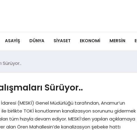
ASAYIŞ
DÜNYA
SIYASET
EKONOMI
MERSIN
E
 Sürüyor..
ışmaları Sürüyor..
n İdaresi (MESKİ) Genel Müdürlüğü tarafından, Anamur’un
 ile birlikte TOKİ konutlarının kanalizasyon sorununu gidermek
aları tüm hızıyla devam ediyor. MESKİ’den yapılan açıklamaya
er alan Ören Mahallesin’de kanalizasyon şebeke hattı