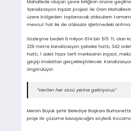
Mahallede oluşan çevre kirliğinin önüne geçilm
’kanalizasyon inşaat projesi’ ile Ören Mahallesi
üzere bölgeden toplanacak atıksuların tamam
mevcut hat ile de atıksular işletmedeki arıtma t
Sözleşme bedeli 6 milyon 614 bin 515 TL olan k
229 metre kanalizasyon şebeke hattı, 342 ade
hattı, 1 adet hazır terfi merkezinin inşaat, meka
geçişi imalatları gerçekleştirilecek. Kanalizas
öngörülüyor.
“Verilen her sözü yerine getiriyoruz”
Mersin Büyük şehir Belediye Başkanı Burhanett
proje ile çözüme kavuşacağını söyledi. Kocama