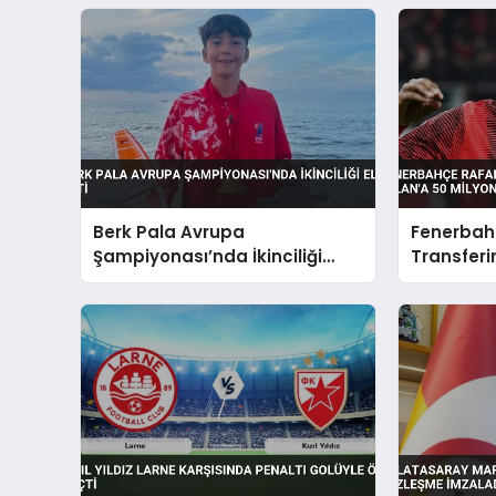
Berk Pala Avrupa
Fenerbah
Şampiyonası’nda İkinciliği
Transferin
Elde Etti
50 Milyon 