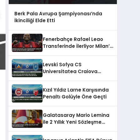
Berk Pala Avrupa Şampiyonası’nda
İkinciliği Elde Etti
Fenerbahçe Rafael Leao
Transferinde İlerliyor Milan’a
50 Milyon Euro Teklif Edildi
Levski Sofya CS
Universitatea Craiova
Karşılaşmasında İlk Yarıda
Goller Geldi
Kızıl Yıldız Larne Karşısında
Penaltı Golüyle Öne Geçti
Galatasaray Mario Lemina
ile 2 Yıllık Yeni Sözleşme
İmzaladı