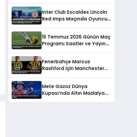
Ceza Alabilir
Inter Club Escaldes Lincoln
Red Imps Maçında Oyuncu
Değişiklikleri ve Sarı Kart
15 Temmuz 2026 Günün Maç
Programı Saatler ve Yayıncı
Bilgileri
Fenerbahçe Marcus
Rashford İçin Manchester
United İle Temasa Geçiyor
Mete Gazoz Dünya
Kupası’nda Altın Madalya
Kazandı