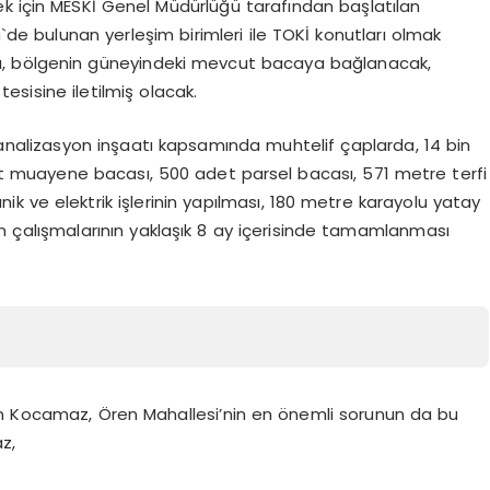
ek için MESKİ Genel Müdürlüğü tarafından başlatılan
n`de bulunan yerleşim birimleri ile TOKİ konutları olmak
ı, bölgenin güneyindeki mevcut bacaya bağlanacak,
esisine iletilmiş olacak.
analizasyon inşaatı kapsamında muhtelif çaplarda, 14 bin
t muayene bacası, 500 adet parsel bacası, 571 metre terfi
nik ve elektrik işlerinin yapılması, 180 metre karayolu yatay
yon çalışmalarının yaklaşık 8 ay içerisinde tamamlanması
in Kocamaz, Ören Mahallesi’nin en önemli sorunun da bu
z,