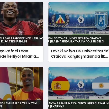
çe Rafael Leao
Levski Sofya CS Universitatea
de İlerliyor Milan’a
Craiova Karşılaşmasında İlk
Euro Teklif Edildi
Yarıda Goller Geldi