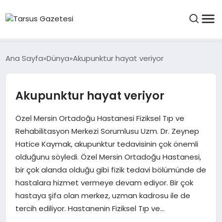
GENEL
Ana Sayfa
Dünya
Akupunktur hayat veriyor
SPOR
Akupunktur hayat veriyor
ASAYIŞ
Özel Mersin Ortadoğu Hastanesi Fiziksel Tıp ve
Rehabilitasyon Merkezi Sorumlusu Uzm. Dr. Zeynep
Hatice Kaymak, akupunktur tedavisinin çok önemli
DÜNYA
olduğunu söyledi. Özel Mersin Ortadoğu Hastanesi,
bir çok alanda olduğu gibi fizik tedavi bölümünde de
SIYASET
hastalara hizmet vermeye devam ediyor. Bir çok
hastaya şifa olan merkez, uzman kadrosu ile de
EKONOMI
tercih ediliyor. Hastanenin Fiziksel Tıp ve…