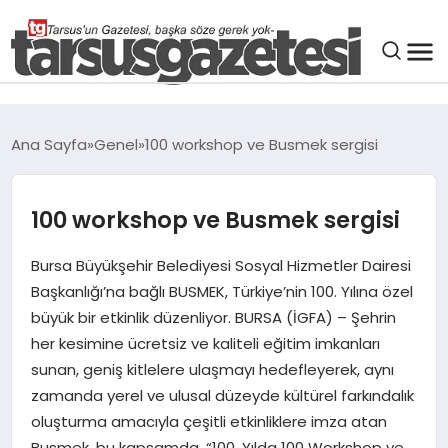
GENEL
Ana Sayfa
Genel
100 workshop ve Busmek sergisi
SPOR
100 workshop ve Busmek sergisi
ASAYIŞ
Bursa Büyükşehir Belediyesi Sosyal Hizmetler Dairesi
DÜNYA
Başkanlığı’na bağlı BUSMEK, Türkiye’nin 100. Yılına özel
büyük bir etkinlik düzenliyor. BURSA (İGFA) – Şehrin
her kesimine ücretsiz ve kaliteli eğitim imkanları
SIYASET
sunan, geniş kitlelere ulaşmayı hedefleyerek, aynı
zamanda yerel ve ulusal düzeyde kültürel farkındalık
EKONOMI
oluşturma amacıyla çeşitli etkinliklere imza atan
Busmek, bu kapsamda, “100. Yılda 100 Workshop ve