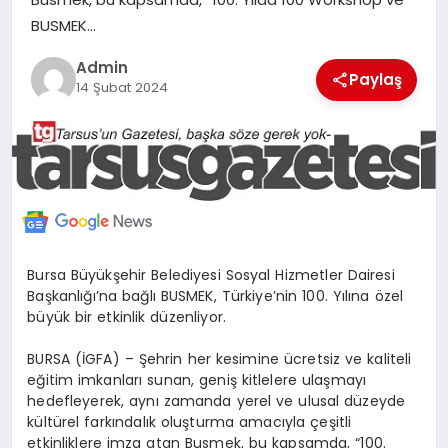
MERSIN
BUSMEK…
Admin
Paylaş
EĞITIM
14 Şubat 2024
İLETIŞIM
Bursa Büyükşehir Belediyesi Sosyal Hizmetler Dairesi
Başkanlığı’na bağlı BUSMEK, Türkiye’nin 100. Yılına özel
büyük bir etkinlik düzenliyor.
BURSA (İGFA) – Şehrin her kesimine ücretsiz ve kaliteli
eğitim imkanları sunan, geniş kitlelere ulaşmayı
hedefleyerek, aynı zamanda yerel ve ulusal düzeyde
kültürel farkındalık oluşturma amacıyla çeşitli
etkinliklere imza atan Busmek, bu kapsamda, “100.