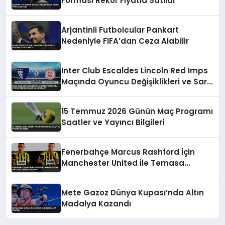
Forması Rekor Fiyatla Satıldı
Arjantinli Futbolcular Pankart
Nedeniyle FIFA’dan Ceza Alabilir
Inter Club Escaldes Lincoln Red Imps
Maçında Oyuncu Değişiklikleri ve Sarı
Kart
15 Temmuz 2026 Günün Maç Programı
Saatler ve Yayıncı Bilgileri
Fenerbahçe Marcus Rashford İçin
Manchester United İle Temasa
Geçiyor
Mete Gazoz Dünya Kupası’nda Altın
Madalya Kazandı